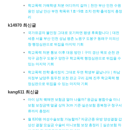
학교폭력 가해학생 처분 어디까지 갈까｜천안 부산 인천 수원
용인 성남 안산 부천 학폭위 1호~9호 조치·전학·출석정지 총정
리
k14970 최신글
국가유공자 불인정 그대로 포기하면 평생 후회합니다｜대전
세종 서울 부산 인천 성남 평촌 노원구 도봉구 동래구 이의신
청·행정심판으로 뒤집을 마지막 기회
학교폭력 처분 통보 이후 대응 방안ㅣ구미 경산 목포 순천 관
악구 금천구 도봉구 양천구 학교폭력 행정심판으로 뒤집을 수
있는 마지막 기회
학교폭력 전학·출석정지 그대로 두면 학생부 끝납니다｜하남
의정부 남양주 동두천 포천 판교 구리 김해 진주 학교폭력 행
정심판으로 뒤집을 수 있는 마지막 기회
kang611 최신글
아이 상처 꿰매면 보험금 얼마 나올까? 응급실 봉합수술 미니
보험 보장금액·얼굴 상처 3cm 기준·실손보험 중복청구·청구서
류까지 총정리
월 830원 여성수술보험 가능할까? 자궁근종·유방 양성결절·갑
상선 결절·요실금 수술비 미니보험 보장 총정리 | 실손보험 차