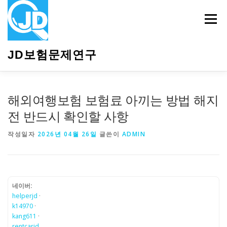
내
용
메뉴
으
로
바
JD보험문제연구
로
가
기
HOME
소개
보험관련정보
상담안내
해외여행보험 보험료 아끼는 방법 해지
전 반드시 확인할 사항
작성일자
2026년 04월 26일
글쓴이
ADMIN
네이버:
helperjd
·
k14970
·
kang611
·
rentcarjd