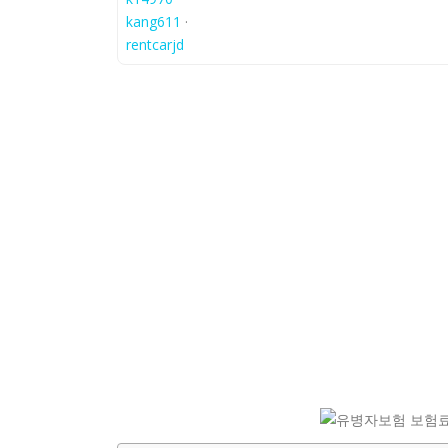
kang611
·
rentcarjd