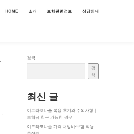
HOME
소개
보험관련정보
상담안내
사
검색
검
색
최신 글
이트라코나졸 복용 후기와 주의사항｜
보험금 청구 가능한 경우
이트라코나졸 가격·처방비·보험 적용
총정리