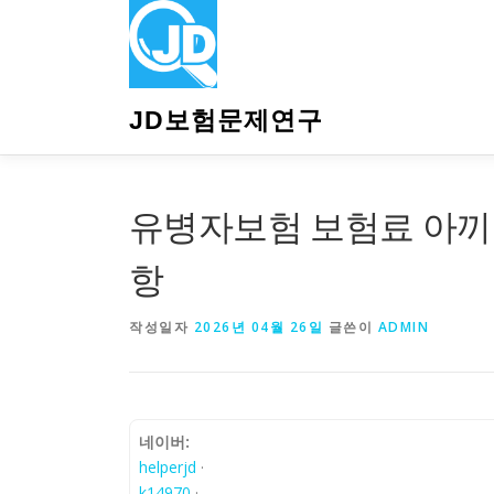
내
용
으
로
바
JD보험문제연구
로
가
기
유병자보험 보험료 아끼는
항
작성일자
2026년 04월 26일
글쓴이
ADMIN
네이버:
helperjd
·
k14970
·