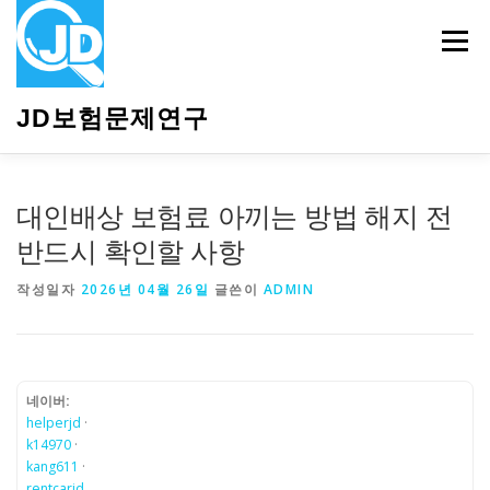
내
용
메뉴
으
로
바
JD보험문제연구
로
가
기
HOME
소개
보험관련정보
상담안내
대인배상 보험료 아끼는 방법 해지 전
반드시 확인할 사항
작성일자
2026년 04월 26일
글쓴이
ADMIN
네이버:
helperjd
·
k14970
·
kang611
·
rentcarjd