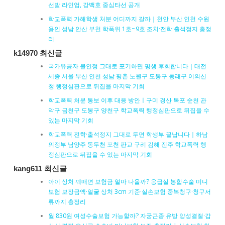
선발 라인업, 강백호 중심타선 공개
학교폭력 가해학생 처분 어디까지 갈까｜천안 부산 인천 수원
용인 성남 안산 부천 학폭위 1호~9호 조치·전학·출석정지 총정
리
k14970 최신글
국가유공자 불인정 그대로 포기하면 평생 후회합니다｜대전
세종 서울 부산 인천 성남 평촌 노원구 도봉구 동래구 이의신
청·행정심판으로 뒤집을 마지막 기회
학교폭력 처분 통보 이후 대응 방안ㅣ구미 경산 목포 순천 관
악구 금천구 도봉구 양천구 학교폭력 행정심판으로 뒤집을 수
있는 마지막 기회
학교폭력 전학·출석정지 그대로 두면 학생부 끝납니다｜하남
의정부 남양주 동두천 포천 판교 구리 김해 진주 학교폭력 행
정심판으로 뒤집을 수 있는 마지막 기회
kang611 최신글
아이 상처 꿰매면 보험금 얼마 나올까? 응급실 봉합수술 미니
보험 보장금액·얼굴 상처 3cm 기준·실손보험 중복청구·청구서
류까지 총정리
월 830원 여성수술보험 가능할까? 자궁근종·유방 양성결절·갑