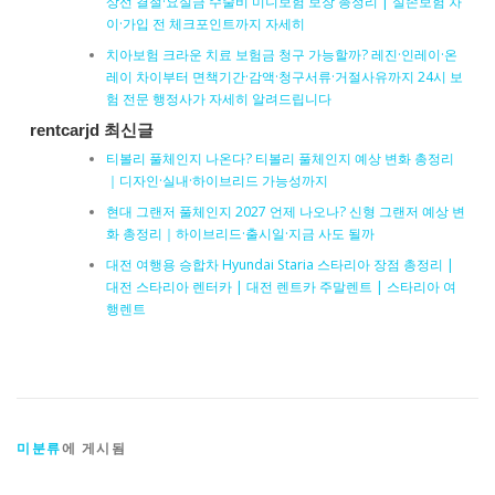
상선 결절·요실금 수술비 미니보험 보장 총정리 | 실손보험 차
이·가입 전 체크포인트까지 자세히
치아보험 크라운 치료 보험금 청구 가능할까? 레진·인레이·온
레이 차이부터 면책기간·감액·청구서류·거절사유까지 24시 보
험 전문 행정사가 자세히 알려드립니다
rentcarjd 최신글
티볼리 풀체인지 나온다? 티볼리 풀체인지 예상 변화 총정리
｜디자인·실내·하이브리드 가능성까지
현대 그랜저 풀체인지 2027 언제 나오나? 신형 그랜저 예상 변
화 총정리｜하이브리드·출시일·지금 사도 될까
대전 여행용 승합차 Hyundai Staria 스타리아 장점 총정리 |
대전 스타리아 렌터카 | 대전 렌트카 주말렌트 | 스타리아 여
행렌트
미분류
에 게시됨