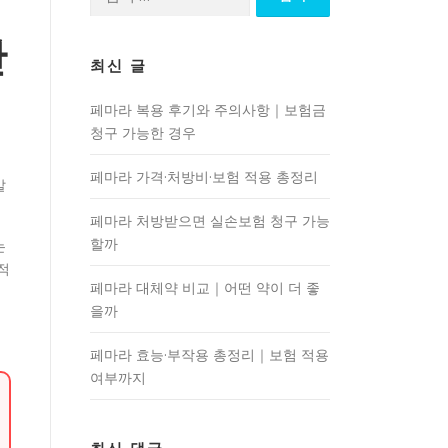
색:
반
최신 글
페마라 복용 후기와 주의사항｜보험금
청구 가능한 경우
험
페마라 가격·처방비·보험 적용 총정리
알
페마라 처방받으면 실손보험 청구 가능
할까
는
적
페마라 대체약 비교｜어떤 약이 더 좋
을까
페마라 효능·부작용 총정리｜보험 적용
여부까지