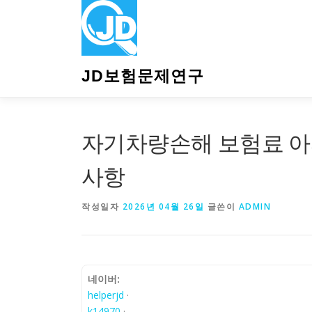
내
용
으
로
바
JD보험문제연구
로
가
기
자기차량손해 보험료 아
사항
작성일자
2026년 04월 26일
글쓴이
ADMIN
네이버:
helperjd
·
k14970
·