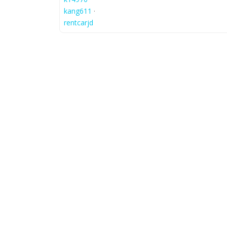
kang611
·
rentcarjd