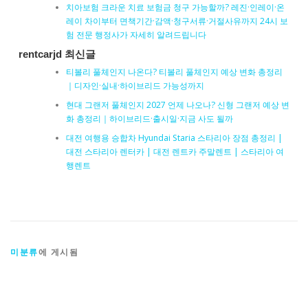
치아보험 크라운 치료 보험금 청구 가능할까? 레진·인레이·온
레이 차이부터 면책기간·감액·청구서류·거절사유까지 24시 보
험 전문 행정사가 자세히 알려드립니다
rentcarjd 최신글
티볼리 풀체인지 나온다? 티볼리 풀체인지 예상 변화 총정리
｜디자인·실내·하이브리드 가능성까지
현대 그랜저 풀체인지 2027 언제 나오나? 신형 그랜저 예상 변
화 총정리｜하이브리드·출시일·지금 사도 될까
대전 여행용 승합차 Hyundai Staria 스타리아 장점 총정리 |
대전 스타리아 렌터카 | 대전 렌트카 주말렌트 | 스타리아 여
행렌트
미분류
에 게시됨