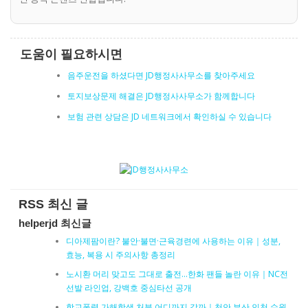
도움이 필요하시면
음주운전을 하셨다면 JD행정사사무소를 찾아주세요
토지보상문제 해결은 JD행정사사무소가 함께합니다
보험 관련 상담은 JD 네트워크에서 확인하실 수 있습니다
RSS 최신 글
helperjd 최신글
디아제팜이란? 불안·불면·근육경련에 사용하는 이유｜성분,
효능, 복용 시 주의사항 총정리
노시환 머리 맞고도 그대로 출전…한화 팬들 놀란 이유｜NC전
선발 라인업, 강백호 중심타선 공개
학교폭력 가해학생 처분 어디까지 갈까｜천안 부산 인천 수원