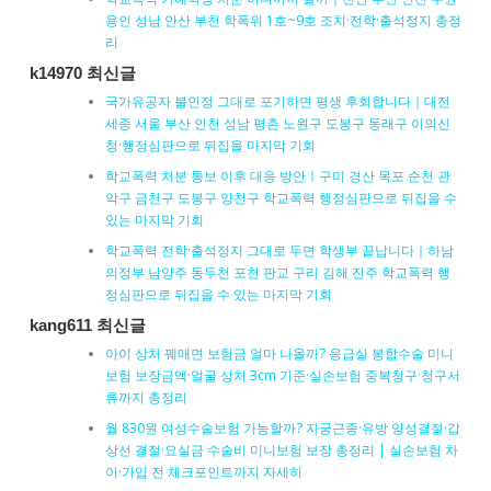
용인 성남 안산 부천 학폭위 1호~9호 조치·전학·출석정지 총정
리
k14970 최신글
국가유공자 불인정 그대로 포기하면 평생 후회합니다｜대전
세종 서울 부산 인천 성남 평촌 노원구 도봉구 동래구 이의신
청·행정심판으로 뒤집을 마지막 기회
학교폭력 처분 통보 이후 대응 방안ㅣ구미 경산 목포 순천 관
악구 금천구 도봉구 양천구 학교폭력 행정심판으로 뒤집을 수
있는 마지막 기회
학교폭력 전학·출석정지 그대로 두면 학생부 끝납니다｜하남
의정부 남양주 동두천 포천 판교 구리 김해 진주 학교폭력 행
정심판으로 뒤집을 수 있는 마지막 기회
kang611 최신글
아이 상처 꿰매면 보험금 얼마 나올까? 응급실 봉합수술 미니
보험 보장금액·얼굴 상처 3cm 기준·실손보험 중복청구·청구서
류까지 총정리
월 830원 여성수술보험 가능할까? 자궁근종·유방 양성결절·갑
상선 결절·요실금 수술비 미니보험 보장 총정리 | 실손보험 차
이·가입 전 체크포인트까지 자세히