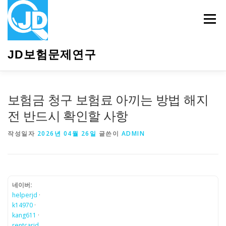
내
용
메뉴
으
로
바
JD보험문제연구
로
가
기
HOME
소개
보험관련정보
상담안내
보험금 청구 보험료 아끼는 방법 해지
전 반드시 확인할 사항
작성일자
2026년 04월 26일
글쓴이
ADMIN
네이버:
helperjd
·
k14970
·
kang611
·
rentcarjd