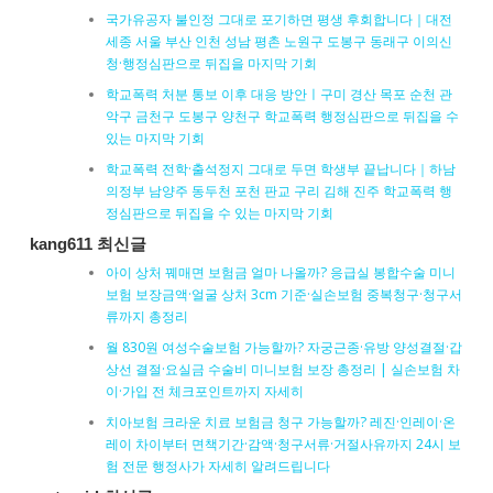
국가유공자 불인정 그대로 포기하면 평생 후회합니다｜대전
세종 서울 부산 인천 성남 평촌 노원구 도봉구 동래구 이의신
청·행정심판으로 뒤집을 마지막 기회
학교폭력 처분 통보 이후 대응 방안ㅣ구미 경산 목포 순천 관
악구 금천구 도봉구 양천구 학교폭력 행정심판으로 뒤집을 수
있는 마지막 기회
학교폭력 전학·출석정지 그대로 두면 학생부 끝납니다｜하남
의정부 남양주 동두천 포천 판교 구리 김해 진주 학교폭력 행
정심판으로 뒤집을 수 있는 마지막 기회
kang611 최신글
아이 상처 꿰매면 보험금 얼마 나올까? 응급실 봉합수술 미니
보험 보장금액·얼굴 상처 3cm 기준·실손보험 중복청구·청구서
류까지 총정리
월 830원 여성수술보험 가능할까? 자궁근종·유방 양성결절·갑
상선 결절·요실금 수술비 미니보험 보장 총정리 | 실손보험 차
이·가입 전 체크포인트까지 자세히
치아보험 크라운 치료 보험금 청구 가능할까? 레진·인레이·온
레이 차이부터 면책기간·감액·청구서류·거절사유까지 24시 보
험 전문 행정사가 자세히 알려드립니다