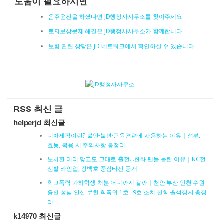
도움이 필요하시면
음주운전을 하셨다면 JD행정사사무소를 찾아주세요
토지보상문제 해결은 JD행정사사무소가 함께합니다
보험 관련 상담은 JD 네트워크에서 확인하실 수 있습니다
RSS 최신 글
helperjd 최신글
디아제팜이란? 불안·불면·근육경련에 사용하는 이유｜성분,
효능, 복용 시 주의사항 총정리
노시환 머리 맞고도 그대로 출전…한화 팬들 놀란 이유｜NC전
선발 라인업, 강백호 중심타선 공개
학교폭력 가해학생 처분 어디까지 갈까｜천안 부산 인천 수원
용인 성남 안산 부천 학폭위 1호~9호 조치·전학·출석정지 총정
리
k14970 최신글