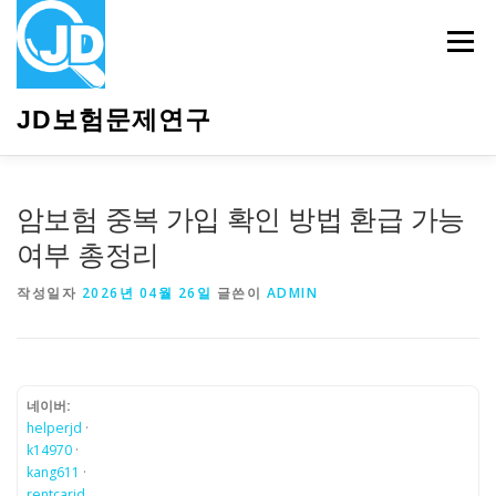
내
용
메뉴
으
로
바
JD보험문제연구
로
가
기
HOME
소개
보험관련정보
상담안내
암보험 중복 가입 확인 방법 환급 가능
여부 총정리
작성일자
2026년 04월 26일
글쓴이
ADMIN
네이버:
helperjd
·
k14970
·
kang611
·
rentcarjd