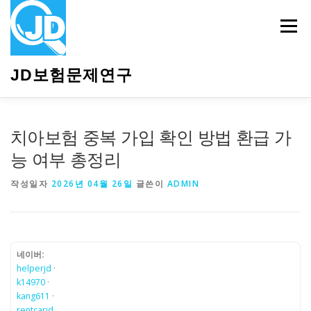
내
용
메뉴
으
로
바
JD보험문제연구
로
가
기
HOME
소개
보험관련정보
상담안내
치아보험 중복 가입 확인 방법 환급 가
능 여부 총정리
작성일자
2026년 04월 26일
글쓴이
ADMIN
네이버:
helperjd
·
k14970
·
kang611
·
rentcarjd