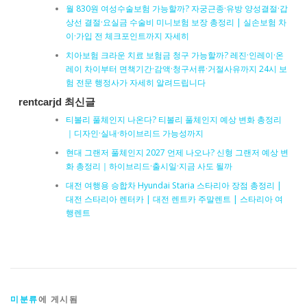
월 830원 여성수술보험 가능할까? 자궁근종·유방 양성결절·갑
상선 결절·요실금 수술비 미니보험 보장 총정리 | 실손보험 차
이·가입 전 체크포인트까지 자세히
치아보험 크라운 치료 보험금 청구 가능할까? 레진·인레이·온
레이 차이부터 면책기간·감액·청구서류·거절사유까지 24시 보
험 전문 행정사가 자세히 알려드립니다
rentcarjd 최신글
티볼리 풀체인지 나온다? 티볼리 풀체인지 예상 변화 총정리
｜디자인·실내·하이브리드 가능성까지
현대 그랜저 풀체인지 2027 언제 나오나? 신형 그랜저 예상 변
화 총정리｜하이브리드·출시일·지금 사도 될까
대전 여행용 승합차 Hyundai Staria 스타리아 장점 총정리 |
대전 스타리아 렌터카 | 대전 렌트카 주말렌트 | 스타리아 여
행렌트
미분류
에 게시됨