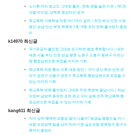
노시환 머리 맞고도 그대로 출전…한화 팬들 놀란 이유｜NC전
선발 라인업, 강백호 중심타선 공개
학교폭력 가해학생 처분 어디까지 갈까｜천안 부산 인천 수원
용인 성남 안산 부천 학폭위 1호~9호 조치·전학·출석정지 총정
리
k14970 최신글
국가유공자 불인정 그대로 포기하면 평생 후회합니다｜대전
세종 서울 부산 인천 성남 평촌 노원구 도봉구 동래구 이의신
청·행정심판으로 뒤집을 마지막 기회
학교폭력 처분 통보 이후 대응 방안ㅣ구미 경산 목포 순천 관
악구 금천구 도봉구 양천구 학교폭력 행정심판으로 뒤집을 수
있는 마지막 기회
학교폭력 전학·출석정지 그대로 두면 학생부 끝납니다｜하남
의정부 남양주 동두천 포천 판교 구리 김해 진주 학교폭력 행
정심판으로 뒤집을 수 있는 마지막 기회
kang611 최신글
아이 상처 꿰매면 보험금 얼마 나올까? 응급실 봉합수술 미니
보험 보장금액·얼굴 상처 3cm 기준·실손보험 중복청구·청구서
류까지 총정리