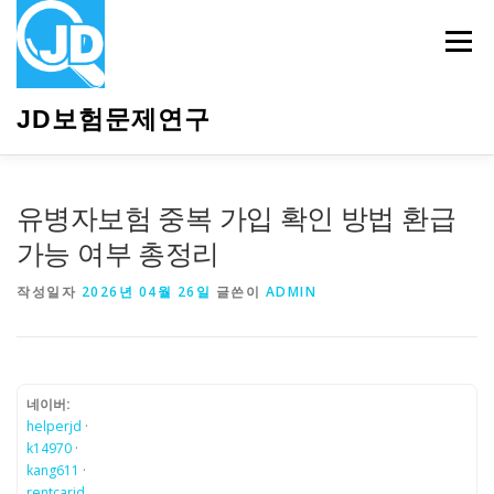
내
용
메뉴
으
로
바
JD보험문제연구
로
가
기
HOME
소개
보험관련정보
상담안내
유병자보험 중복 가입 확인 방법 환급
가능 여부 총정리
작성일자
2026년 04월 26일
글쓴이
ADMIN
네이버:
helperjd
·
k14970
·
kang611
·
rentcarjd