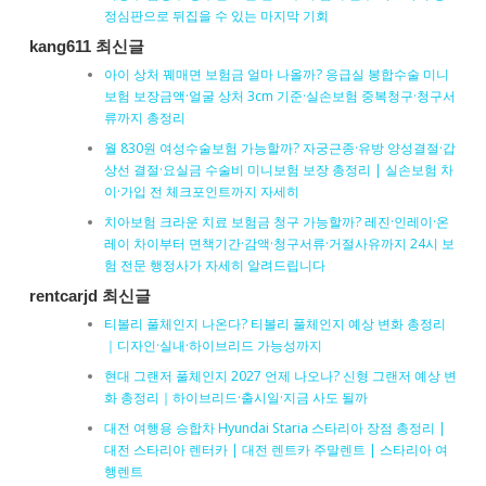
정심판으로 뒤집을 수 있는 마지막 기회
kang611 최신글
아이 상처 꿰매면 보험금 얼마 나올까? 응급실 봉합수술 미니
보험 보장금액·얼굴 상처 3cm 기준·실손보험 중복청구·청구서
류까지 총정리
월 830원 여성수술보험 가능할까? 자궁근종·유방 양성결절·갑
상선 결절·요실금 수술비 미니보험 보장 총정리 | 실손보험 차
이·가입 전 체크포인트까지 자세히
치아보험 크라운 치료 보험금 청구 가능할까? 레진·인레이·온
레이 차이부터 면책기간·감액·청구서류·거절사유까지 24시 보
험 전문 행정사가 자세히 알려드립니다
rentcarjd 최신글
티볼리 풀체인지 나온다? 티볼리 풀체인지 예상 변화 총정리
｜디자인·실내·하이브리드 가능성까지
현대 그랜저 풀체인지 2027 언제 나오나? 신형 그랜저 예상 변
화 총정리｜하이브리드·출시일·지금 사도 될까
대전 여행용 승합차 Hyundai Staria 스타리아 장점 총정리 |
대전 스타리아 렌터카 | 대전 렌트카 주말렌트 | 스타리아 여
행렌트