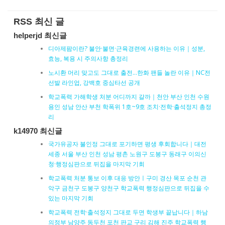
RSS 최신 글
helperjd 최신글
디아제팜이란? 불안·불면·근육경련에 사용하는 이유｜성분,
효능, 복용 시 주의사항 총정리
노시환 머리 맞고도 그대로 출전…한화 팬들 놀란 이유｜NC전
선발 라인업, 강백호 중심타선 공개
학교폭력 가해학생 처분 어디까지 갈까｜천안 부산 인천 수원
용인 성남 안산 부천 학폭위 1호~9호 조치·전학·출석정지 총정
리
k14970 최신글
국가유공자 불인정 그대로 포기하면 평생 후회합니다｜대전
세종 서울 부산 인천 성남 평촌 노원구 도봉구 동래구 이의신
청·행정심판으로 뒤집을 마지막 기회
학교폭력 처분 통보 이후 대응 방안ㅣ구미 경산 목포 순천 관
악구 금천구 도봉구 양천구 학교폭력 행정심판으로 뒤집을 수
있는 마지막 기회
학교폭력 전학·출석정지 그대로 두면 학생부 끝납니다｜하남
의정부 남양주 동두천 포천 판교 구리 김해 진주 학교폭력 행