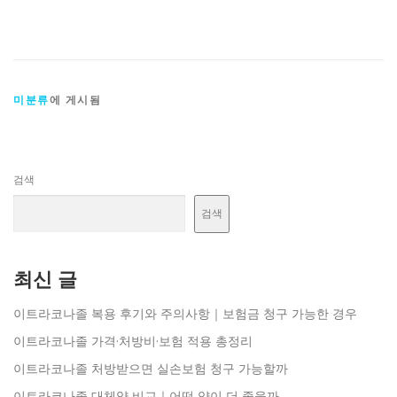
미분류
에 게시됨
검색
검색
최신 글
이트라코나졸 복용 후기와 주의사항｜보험금 청구 가능한 경우
이트라코나졸 가격·처방비·보험 적용 총정리
이트라코나졸 처방받으면 실손보험 청구 가능할까
이트라코나졸 대체약 비교｜어떤 약이 더 좋을까