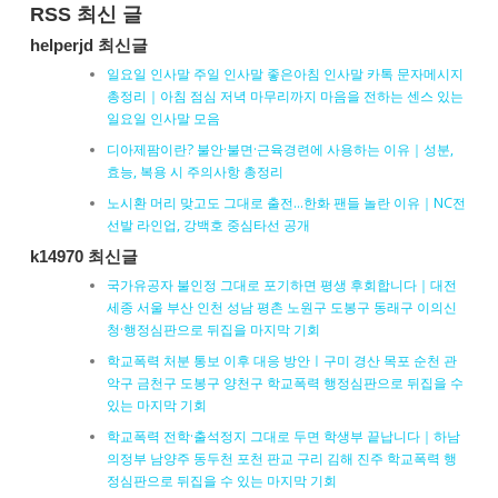
RSS 최신 글
helperjd 최신글
일요일 인사말 주일 인사말 좋은아침 인사말 카톡 문자메시지
총정리｜아침 점심 저녁 마무리까지 마음을 전하는 센스 있는
일요일 인사말 모음
디아제팜이란? 불안·불면·근육경련에 사용하는 이유｜성분,
효능, 복용 시 주의사항 총정리
노시환 머리 맞고도 그대로 출전…한화 팬들 놀란 이유｜NC전
선발 라인업, 강백호 중심타선 공개
k14970 최신글
국가유공자 불인정 그대로 포기하면 평생 후회합니다｜대전
세종 서울 부산 인천 성남 평촌 노원구 도봉구 동래구 이의신
청·행정심판으로 뒤집을 마지막 기회
학교폭력 처분 통보 이후 대응 방안ㅣ구미 경산 목포 순천 관
악구 금천구 도봉구 양천구 학교폭력 행정심판으로 뒤집을 수
있는 마지막 기회
학교폭력 전학·출석정지 그대로 두면 학생부 끝납니다｜하남
의정부 남양주 동두천 포천 판교 구리 김해 진주 학교폭력 행
정심판으로 뒤집을 수 있는 마지막 기회