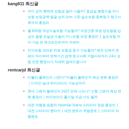
kang611 최신글
아이 상처 꿰매면 보험금 얼마 나올까? 응급실 봉합수술 미니
보험 보장금액·얼굴 상처 3cm 기준·실손보험 중복청구·청구서
류까지 총정리
월 830원 여성수술보험 가능할까? 자궁근종·유방 양성결절·갑
상선 결절·요실금 수술비 미니보험 보장 총정리 | 실손보험 차
이·가입 전 체크포인트까지 자세히
치아보험 크라운 치료 보험금 청구 가능할까? 레진·인레이·온
레이 차이부터 면책기간·감액·청구서류·거절사유까지 24시 보
험 전문 행정사가 자세히 알려드립니다
rentcarjd 최신글
티볼리 풀체인지 나온다? 티볼리 풀체인지 예상 변화 총정리
｜디자인·실내·하이브리드 가능성까지
현대 그랜저 풀체인지 2027 언제 나오나? 신형 그랜저 예상 변
화 총정리｜하이브리드·출시일·지금 사도 될까
대전 여행용 승합차 Hyundai Staria 스타리아 장점 총정리 |
대전 스타리아 렌터카 | 대전 렌트카 주말렌트 | 스타리아 여
행렌트