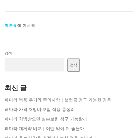
미분류
에 게시됨
검색
검색
최신 글
페마라 복용 후기와 주의사항｜보험금 청구 가능한 경우
페마라 가격·처방비·보험 적용 총정리
페마라 처방받으면 실손보험 청구 가능할까
페마라 대체약 비교｜어떤 약이 더 좋을까
페마라 효능·부작용 총정리｜보험 적용 여부까지