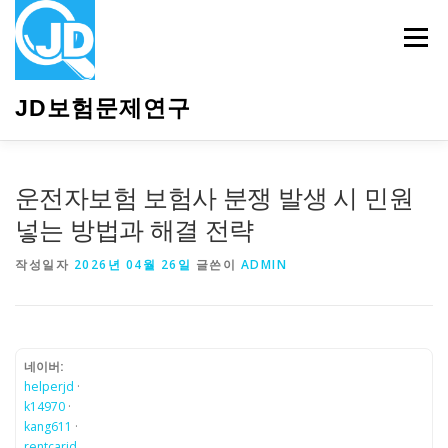
내
용
메뉴
으
로
바
JD보험문제연구
로
가
기
HOME
소개
보험관련정보
상담안내
운전자보험 보험사 분쟁 발생 시 민원
넣는 방법과 해결 전략
작성일자
2026년 04월 26일
글쓴이
ADMIN
네이버:
helperjd
·
k14970
·
kang611
·
rentcarjd