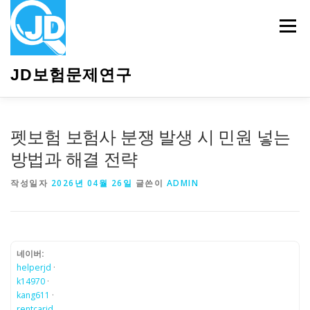
내
용
메뉴
으
로
바
JD보험문제연구
로
가
기
HOME
소개
보험관련정보
상담안내
펫보험 보험사 분쟁 발생 시 민원 넣는
방법과 해결 전략
작성일자
2026년 04월 26일
글쓴이
ADMIN
네이버:
helperjd
·
k14970
·
kang611
·
rentcarjd