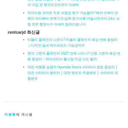
이·가입 전 체크포인트까지 자세히
치아보험 크라운 치료 보험금 청구 가능할까? 레진·인레이·온
레이 차이부터 면책기간·감액·청구서류·거절사유까지 24시 보
험 전문 행정사가 자세히 알려드립니다
rentcarjd 최신글
티볼리 풀체인지 나온다? 티볼리 풀체인지 예상 변화 총정리
｜디자인·실내·하이브리드 가능성까지
현대 그랜저 풀체인지 2027 언제 나오나? 신형 그랜저 예상 변
화 총정리｜하이브리드·출시일·지금 사도 될까
대전 여행용 승합차 Hyundai Staria 스타리아 장점 총정리 |
대전 스타리아 렌터카 | 대전 렌트카 주말렌트 | 스타리아 여
행렌트
미분류
에 게시됨