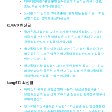
디아제팜이란? 불안·불면·근육경련에 사용하는 이유｜성분,
효능, 복용 시 주의사항 총정리
노시환 머리 맞고도 그대로 출전…한화 팬들 놀란 이유｜NC전
선발 라인업, 강백호 중심타선 공개
k14970 최신글
국가유공자 불인정 그대로 포기하면 평생 후회합니다｜대전
세종 서울 부산 인천 성남 평촌 노원구 도봉구 동래구 이의신
청·행정심판으로 뒤집을 마지막 기회
학교폭력 처분 통보 이후 대응 방안ㅣ구미 경산 목포 순천 관
악구 금천구 도봉구 양천구 학교폭력 행정심판으로 뒤집을 수
있는 마지막 기회
학교폭력 전학·출석정지 그대로 두면 학생부 끝납니다｜하남
의정부 남양주 동두천 포천 판교 구리 김해 진주 학교폭력 행
정심판으로 뒤집을 수 있는 마지막 기회
kang611 최신글
아이 상처 꿰매면 보험금 얼마 나올까? 응급실 봉합수술 미니
보험 보장금액·얼굴 상처 3cm 기준·실손보험 중복청구·청구서
류까지 총정리
월 830원 여성수술보험 가능할까? 자궁근종·유방 양성결절·갑
상선 결절·요실금 수술비 미니보험 보장 총정리 | 실손보험 차