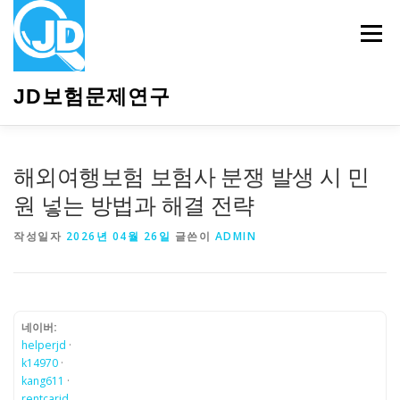
내
용
메뉴
으
로
바
JD보험문제연구
로
가
기
HOME
소개
보험관련정보
상담안내
해외여행보험 보험사 분쟁 발생 시 민
원 넣는 방법과 해결 전략
작성일자
2026년 04월 26일
글쓴이
ADMIN
네이버:
helperjd
·
k14970
·
kang611
·
rentcarjd