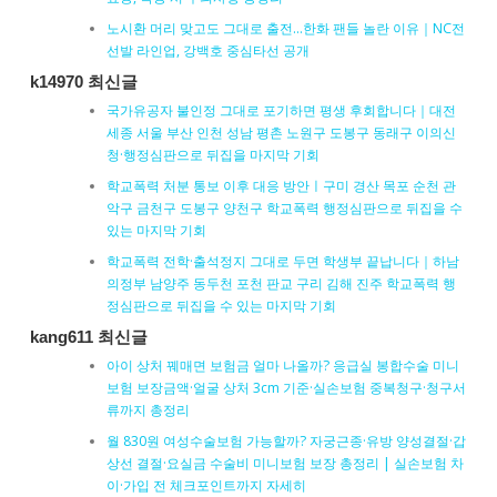
노시환 머리 맞고도 그대로 출전…한화 팬들 놀란 이유｜NC전
선발 라인업, 강백호 중심타선 공개
k14970 최신글
국가유공자 불인정 그대로 포기하면 평생 후회합니다｜대전
세종 서울 부산 인천 성남 평촌 노원구 도봉구 동래구 이의신
청·행정심판으로 뒤집을 마지막 기회
학교폭력 처분 통보 이후 대응 방안ㅣ구미 경산 목포 순천 관
악구 금천구 도봉구 양천구 학교폭력 행정심판으로 뒤집을 수
있는 마지막 기회
학교폭력 전학·출석정지 그대로 두면 학생부 끝납니다｜하남
의정부 남양주 동두천 포천 판교 구리 김해 진주 학교폭력 행
정심판으로 뒤집을 수 있는 마지막 기회
kang611 최신글
아이 상처 꿰매면 보험금 얼마 나올까? 응급실 봉합수술 미니
보험 보장금액·얼굴 상처 3cm 기준·실손보험 중복청구·청구서
류까지 총정리
월 830원 여성수술보험 가능할까? 자궁근종·유방 양성결절·갑
상선 결절·요실금 수술비 미니보험 보장 총정리 | 실손보험 차
이·가입 전 체크포인트까지 자세히