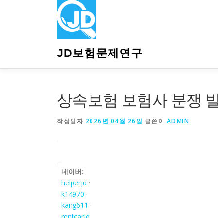
내
용
으
로
바
JD보험문제연구
로
가
기
상속보험 보험사 분쟁 발
작성일자
2026년 04월 26일
글쓴이
ADMIN
네이버:
helperjd
·
k14970
·
kang611
·
rentcarjd