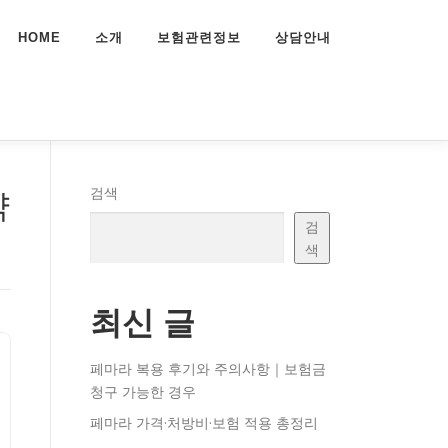
HOME
소개
보험관련정보
상담안내
략
검색
검
색
최신 글
페마라 복용 후기와 주의사항｜보험금
청구 가능한 경우
페마라 가격·처방비·보험 적용 총정리