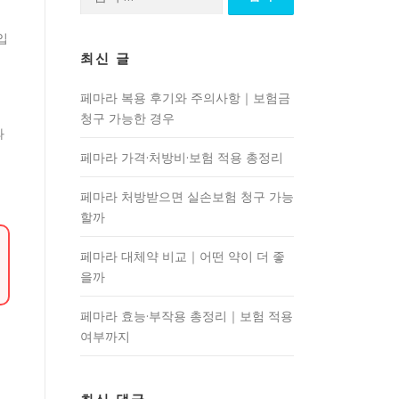
색:
입
최신 글
페마라 복용 후기와 주의사항｜보험금
예
청구 가능한 경우
과
페마라 가격·처방비·보험 적용 총정리
페마라 처방받으면 실손보험 청구 가능
할까
페마라 대체약 비교｜어떤 약이 더 좋
을까
페마라 효능·부작용 총정리｜보험 적용
여부까지