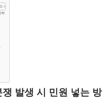
전략
?
쟁 발생 시 민원 넣는 방