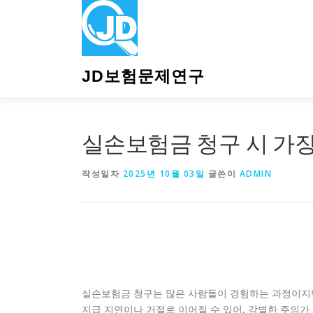
내
용
으
로
바
JD보험문제연구
로
가
기
실손보험금 청구 시 가장
작성일자
2025년 10월 03일
글쓴이
ADMIN
실손보험금 청구는 많은 사람들이 경험하는 과정이지만
지급 지연이나 거절로 이어질 수 있어, 각별한 주의가 