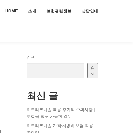
HOME
소개
보험관련정보
상담안내
검색
검
색
최신 글
이트라코나졸 복용 후기와 주의사항｜
보험금 청구 가능한 경우
이트라코나졸 가격·처방비·보험 적용
예
총정리