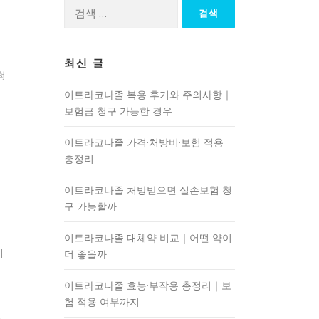
검
색:
제
최신 글
청
이트라코나졸 복용 후기와 주의사항｜
보험금 청구 가능한 경우
이트라코나졸 가격·처방비·보험 적용
총정리
이트라코나졸 처방받으면 실손보험 청
구 가능할까
이트라코나졸 대체약 비교｜어떤 약이
기
더 좋을까
이트라코나졸 효능·부작용 총정리｜보
험 적용 여부까지