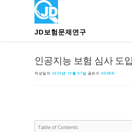
내
용
으
로
바
JD보험문제연구
로
가
기
인공지능 보험 심사 도입
작성일자
2025년 10월 07일
글쓴이
ADMIN
Table of Contents