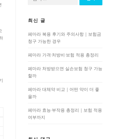
색:
분
최신 글
으
페마라 복용 후기와 주의사항｜보험금
하
청구 가능한 경우
페마라 가격·처방비·보험 적용 총정리
페마라 처방받으면 실손보험 청구 가능
할까
기
페마라 대체약 비교｜어떤 약이 더 좋
을까
페마라 효능·부작용 총정리｜보험 적용
여부까지