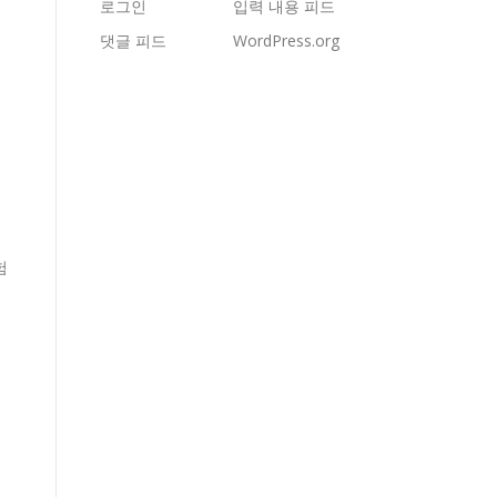
로그인
입력 내용 피드
댓글 피드
WordPress.org
분
험
형