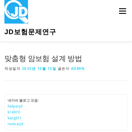
내
용
메뉴
으
로
바
JD보험문제연구
로
가
기
HOME
소개
보험관련정보
상담안내
맞춤형 암보험 설계 방법
작성일자
2025년 10월 13일
글쓴이
ADMIN
네이버 블로그 모음:
helperjd
·
k14970
·
kang611
·
rentcarjd