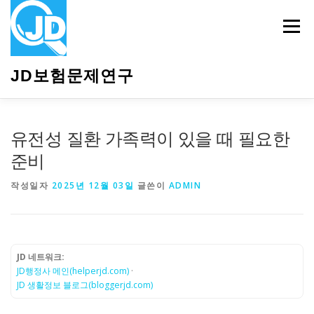
내
용
메뉴
으
로
바
JD보험문제연구
로
가
기
HOME
소개
보험관련정보
상담안내
유전성 질환 가족력이 있을 때 필요한
준비
작성일자
2025년 12월 03일
글쓴이
ADMIN
JD 네트워크:
JD행정사 메인(helperjd.com)
·
JD 생활정보 블로그(bloggerjd.com)