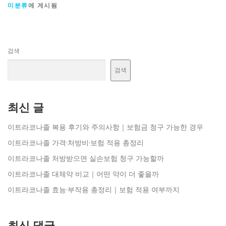
미분류
에 게시됨
검색
검색
최신 글
이트라코나졸 복용 후기와 주의사항｜보험금 청구 가능한 경우
이트라코나졸 가격·처방비·보험 적용 총정리
이트라코나졸 처방받으면 실손보험 청구 가능할까
이트라코나졸 대체약 비교｜어떤 약이 더 좋을까
이트라코나졸 효능·부작용 총정리｜보험 적용 여부까지
최신 댓글