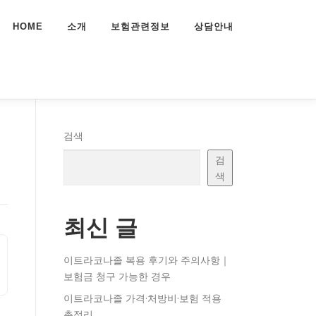
HOME
소개
보험관련정보
상담안내
검색
검
색
최신 글
이트라코나졸 복용 후기와 주의사항｜
보험금 청구 가능한 경우
이트라코나졸 가격·처방비·보험 적용
총정리