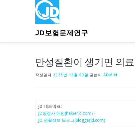
내
용
으
로
바
JD보험문제연구
로
가
기
만성질환이 생기면 의료
작성일자
2025년 12월 03일
글쓴이
ADMIN
JD 네트워크:
JD행정사 메인(helperjd.com)
·
JD 생활정보 블로그(bloggerjd.com)