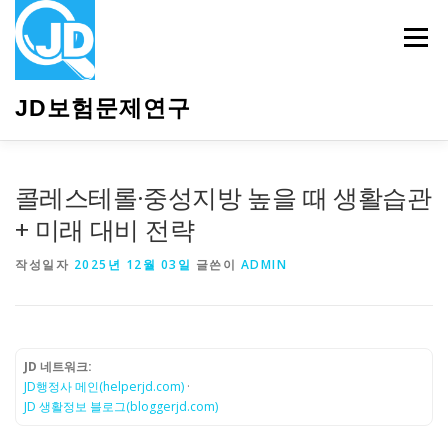
내
용
메뉴
으
로
바
JD보험문제연구
로
가
기
HOME
소개
보험관련정보
상담안내
콜레스테롤·중성지방 높을 때 생활습관
+ 미래 대비 전략
작성일자
2025년 12월 03일
글쓴이
ADMIN
JD 네트워크:
JD행정사 메인(helperjd.com)
·
JD 생활정보 블로그(bloggerjd.com)