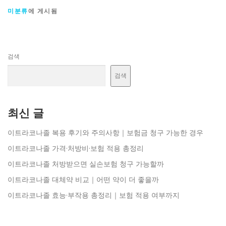
미분류
에 게시됨
검색
검색
최신 글
이트라코나졸 복용 후기와 주의사항｜보험금 청구 가능한 경우
이트라코나졸 가격·처방비·보험 적용 총정리
이트라코나졸 처방받으면 실손보험 청구 가능할까
이트라코나졸 대체약 비교｜어떤 약이 더 좋을까
이트라코나졸 효능·부작용 총정리｜보험 적용 여부까지