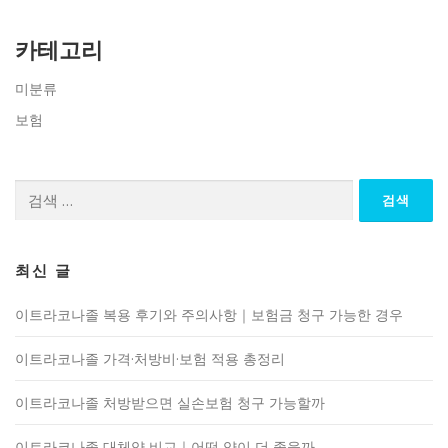
카테고리
미분류
보험
검
색:
최신 글
이트라코나졸 복용 후기와 주의사항｜보험금 청구 가능한 경우
이트라코나졸 가격·처방비·보험 적용 총정리
이트라코나졸 처방받으면 실손보험 청구 가능할까
이트라코나졸 대체약 비교｜어떤 약이 더 좋을까