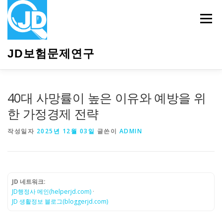
내
용
메뉴
으
로
바
JD보험문제연구
로
가
기
HOME
소개
보험관련정보
상담안내
40대 사망률이 높은 이유와 예방을 위
한 가정경제 전략
작성일자
2025년 12월 03일
글쓴이
ADMIN
JD 네트워크:
JD행정사 메인(helperjd.com)
·
JD 생활정보 블로그(bloggerjd.com)