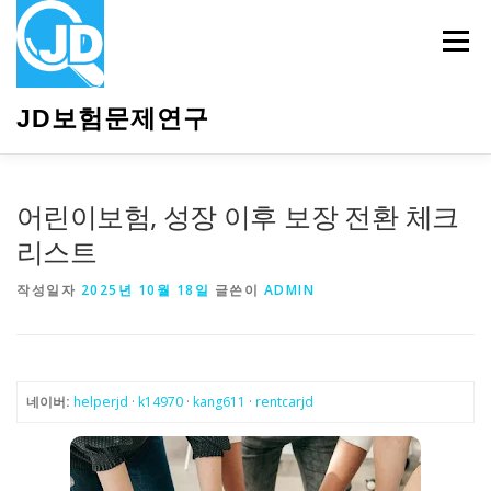
내
용
메뉴
으
로
바
JD보험문제연구
로
가
기
HOME
소개
보험관련정보
상담안내
어린이보험, 성장 이후 보장 전환 체크
리스트
작성일자
2025년 10월 18일
글쓴이
ADMIN
네이버:
helperjd
·
k14970
·
kang611
·
rentcarjd