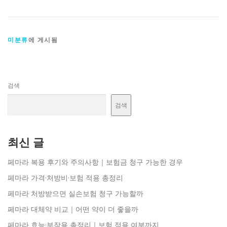
미분류
에 게시됨
검색
검색
최신 글
페마라 복용 후기와 주의사항｜보험금 청구 가능한 경우
페마라 가격·처방비·보험 적용 총정리
페마라 처방받으면 실손보험 청구 가능할까
페마라 대체약 비교｜어떤 약이 더 좋을까
페마라 효능·부작용 총정리｜보험 적용 여부까지