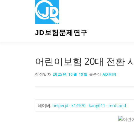
내
용
으
로
바
JD보험문제연구
로
가
기
어린이보험 20대 전환 
작성일자
2025년 10월 19일
글쓴이
ADMIN
네이버:
helperjd
·
k14970
·
kang611
·
rentcarjd