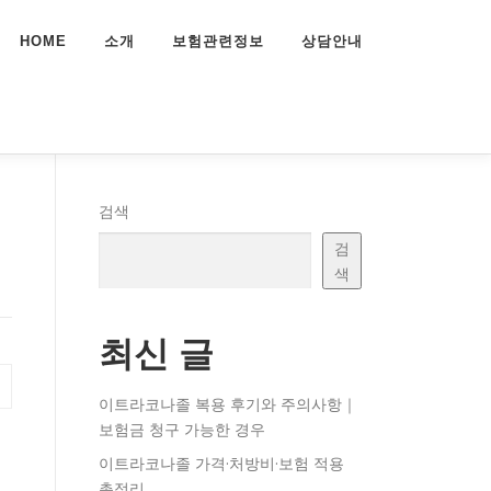
HOME
소개
보험관련정보
상담안내
검색
검
색
최신 글
이트라코나졸 복용 후기와 주의사항｜
보험금 청구 가능한 경우
이트라코나졸 가격·처방비·보험 적용
총정리