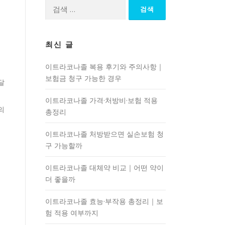
검
색:
최신 글
문
이트라코나졸 복용 후기와 주의사항｜
보험금 청구 가능한 경우
달
이트라코나졸 가격·처방비·보험 적용
의
총정리
이트라코나졸 처방받으면 실손보험 청
구 가능할까
이트라코나졸 대체약 비교｜어떤 약이
더 좋을까
이트라코나졸 효능·부작용 총정리｜보
험 적용 여부까지