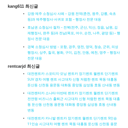
kang611 최신글
강원·제주 소청심사 사례 – 강원 전역(춘천, 원주, 강릉, 속초
등)과 제주행정사·서귀포 포함 – 행정사 전문 대응
호남권 소청심사 절차 – 전북(전주, 군산, 익산, 정읍, 남원, 김
제행정사, 완주 등)과 전남(목포, 여수, 순천, 나주, 광양 등) – 행
정사 전문 대응
경북 소청심사 방법 – 포항, 경주, 영천, 영덕, 청송, 군위, 의성
행정사, 상주, 칠곡, 봉화, 구미, 김천, 안동, 예천, 영주 – 행정사
전문 대응
rentcarjd 최신글
대전렌트카 스포티지·모닝 렌트카 장기렌트 월렌트 단기렌트
SUV 경차 여행 렌트 사고대차 신형 저렴한 렌트 목동 대흥동
둔산동 산천동 용문동 대화동 중앙동 삼성동 효동 산내동 변동
대전렌터카 소나타·아반테 렌트카 장기렌트 월렌트 단기렌트
전연령 비즈니스 출퇴근 사고대차 신형 저렴한 렌트 목동 대흥
동 둔산동 산천동 용문동 대화동 중앙동 삼성동 효동 산내동
변동
대전렌트카 카니발 렌트카 장기렌트 월렌트 단기렌트 9인승
11인승 사고대차 여행 렌트 목동 대흥동 둔산동 산천동 용문