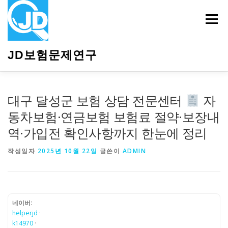
내
용
메뉴
으
로
바
JD보험문제연구
로
가
기
HOME
소개
보험관련정보
상담안내
대구 달성군 보험 상담 전문센터
자
동차보험·연금보험 보험료 절약·보장내
역·가입전 확인사항까지 한눈에 정리
작성일자
2025년 10월 22일
글쓴이
ADMIN
네이버:
helperjd
·
k14970
·