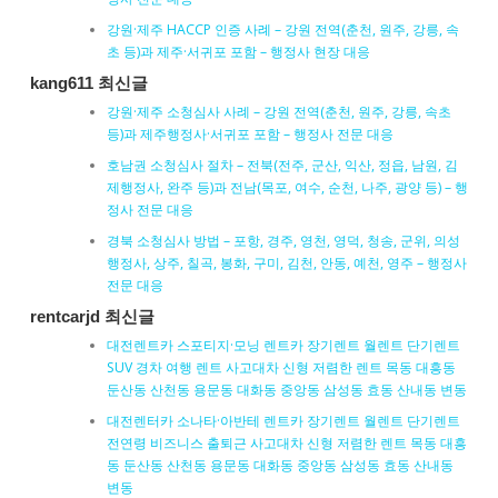
강원·제주 HACCP 인증 사례 – 강원 전역(춘천, 원주, 강릉, 속
초 등)과 제주·서귀포 포함 – 행정사 현장 대응
kang611 최신글
강원·제주 소청심사 사례 – 강원 전역(춘천, 원주, 강릉, 속초
등)과 제주행정사·서귀포 포함 – 행정사 전문 대응
호남권 소청심사 절차 – 전북(전주, 군산, 익산, 정읍, 남원, 김
제행정사, 완주 등)과 전남(목포, 여수, 순천, 나주, 광양 등) – 행
정사 전문 대응
경북 소청심사 방법 – 포항, 경주, 영천, 영덕, 청송, 군위, 의성
행정사, 상주, 칠곡, 봉화, 구미, 김천, 안동, 예천, 영주 – 행정사
전문 대응
rentcarjd 최신글
대전렌트카 스포티지·모닝 렌트카 장기렌트 월렌트 단기렌트
SUV 경차 여행 렌트 사고대차 신형 저렴한 렌트 목동 대흥동
둔산동 산천동 용문동 대화동 중앙동 삼성동 효동 산내동 변동
대전렌터카 소나타·아반테 렌트카 장기렌트 월렌트 단기렌트
전연령 비즈니스 출퇴근 사고대차 신형 저렴한 렌트 목동 대흥
동 둔산동 산천동 용문동 대화동 중앙동 삼성동 효동 산내동
변동