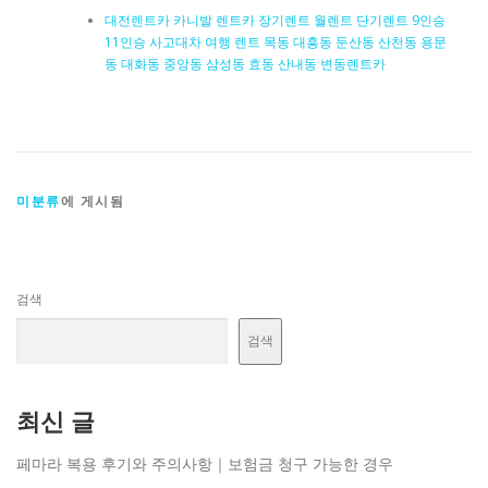
대전렌트카 카니발 렌트카 장기렌트 월렌트 단기렌트 9인승
11인승 사고대차 여행 렌트 목동 대흥동 둔산동 산천동 용문
동 대화동 중앙동 삼성동 효동 산내동 변동렌트카
미분류
에 게시됨
검색
검색
최신 글
페마라 복용 후기와 주의사항｜보험금 청구 가능한 경우