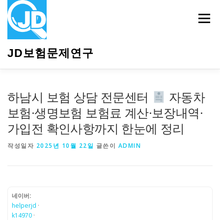
내
용
메뉴
으
로
바
JD보험문제연구
로
가
기
HOME
소개
보험관련정보
상담안내
하남시 보험 상담 전문센터
자동차
보험·생명보험 보험료 계산·보장내역·
가입전 확인사항까지 한눈에 정리
작성일자
2025년 10월 22일
글쓴이
ADMIN
네이버:
helperjd
·
k14970
·