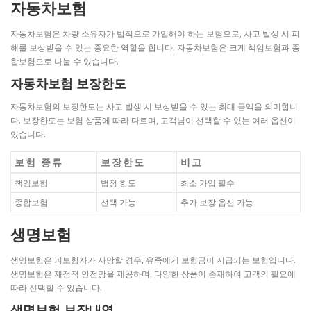
자동차보험
자동차보험은 차량 소유자가 법적으로 가입해야 하는 보험으로, 사고 발생 시 피
해를 보상받을 수 있는 중요한 역할을 합니다. 자동차보험은 크게 책임보험과 종
합보험으로 나눌 수 있습니다.
자동차보험 보장한도
자동차보험의 보장한도는 사고 발생 시 보상받을 수 있는 최대 금액을 의미합니
다. 보장한도는 보험 상품에 따라 다르며, 고객님이 선택할 수 있는 여러 옵션이
있습니다.
보험 종류
보장한도
비고
책임보험
법정 한도
최소 가입 필수
종합보험
선택 가능
추가 보장 옵션 가능
생명보험
생명보험은 피보험자가 사망할 경우, 유족에게 보험금이 지급되는 보험입니다.
생명보험은 재정적 안전망을 제공하며, 다양한 상품이 존재하여 고객의 필요에
따라 선택할 수 있습니다.
생명보험 보장내역