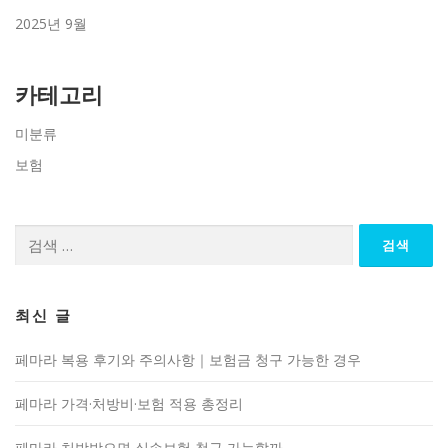
2025년 9월
카테고리
미분류
보험
검
색:
최신 글
페마라 복용 후기와 주의사항｜보험금 청구 가능한 경우
페마라 가격·처방비·보험 적용 총정리
페마라 처방받으면 실손보험 청구 가능할까