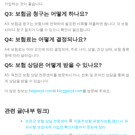
가입하는 것이 좋습니다.
Q3: 보험금 청구는 어떻게 하나요?
A3: 보험금 청구는 보험사에 연락하여 필요한 서류를 제출하면 됩니다. 각 보험
사마다 청구 절차가 다를 수 있으니 확인이 필요합니다.
Q4: 보험료는 어떻게 결정되나요?
A4: 보험료는 여러 요인에 따라 결정되며, 주로 나이, 성별, 건강 상태, 보험 종류
등에 따라 달라집니다.
Q5: 보험 상담은 어떻게 받을 수 있나요?
A5: 옥천군 보험 상담 전문센터를 방문하시거나, 전화 및 온라인 상담을 통해 쉽
게 상담을 받을 수 있습니다.
더 많은 정보는
helperjd.com
와
bloggerjd.com
를 방문해 주세요.
관련 글(내부 링크)
보은군 보험 상담 전문센터
자동차보험·유병자보험 갱신 시 유
의사항·보장내역·가입전 확인사항까지 한눈에 정리