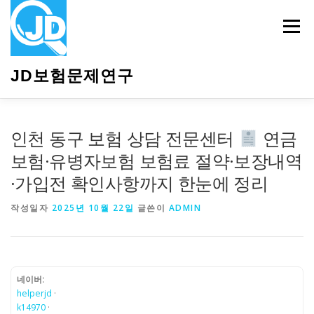
내
용
메뉴
으
로
바
JD보험문제연구
로
가
기
HOME
소개
보험관련정보
상담안내
인천 동구 보험 상담 전문센터
연금
보험·유병자보험 보험료 절약·보장내역
·가입전 확인사항까지 한눈에 정리
작성일자
2025년 10월 22일
글쓴이
ADMIN
네이버:
helperjd
·
k14970
·