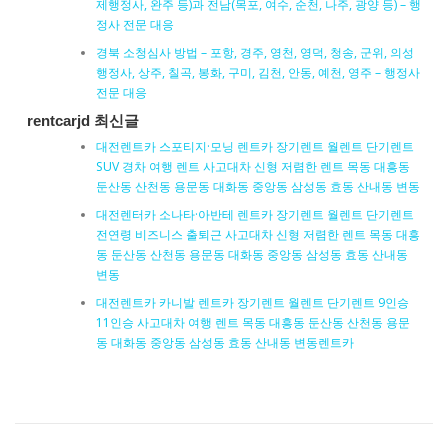
제행정사, 완주 등)과 전남(목포, 여수, 순천, 나주, 광양 등) – 행
정사 전문 대응
경북 소청심사 방법 – 포항, 경주, 영천, 영덕, 청송, 군위, 의성
행정사, 상주, 칠곡, 봉화, 구미, 김천, 안동, 예천, 영주 – 행정사
전문 대응
rentcarjd 최신글
대전렌트카 스포티지·모닝 렌트카 장기렌트 월렌트 단기렌트
SUV 경차 여행 렌트 사고대차 신형 저렴한 렌트 목동 대흥동
둔산동 산천동 용문동 대화동 중앙동 삼성동 효동 산내동 변동
대전렌터카 소나타·아반테 렌트카 장기렌트 월렌트 단기렌트
전연령 비즈니스 출퇴근 사고대차 신형 저렴한 렌트 목동 대흥
동 둔산동 산천동 용문동 대화동 중앙동 삼성동 효동 산내동
변동
대전렌트카 카니발 렌트카 장기렌트 월렌트 단기렌트 9인승
11인승 사고대차 여행 렌트 목동 대흥동 둔산동 산천동 용문
동 대화동 중앙동 삼성동 효동 산내동 변동렌트카