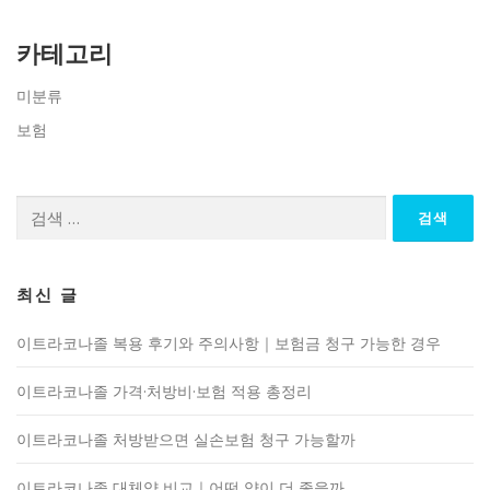
카테고리
미분류
보험
검
색:
최신 글
이트라코나졸 복용 후기와 주의사항｜보험금 청구 가능한 경우
이트라코나졸 가격·처방비·보험 적용 총정리
이트라코나졸 처방받으면 실손보험 청구 가능할까
이트라코나졸 대체약 비교｜어떤 약이 더 좋을까