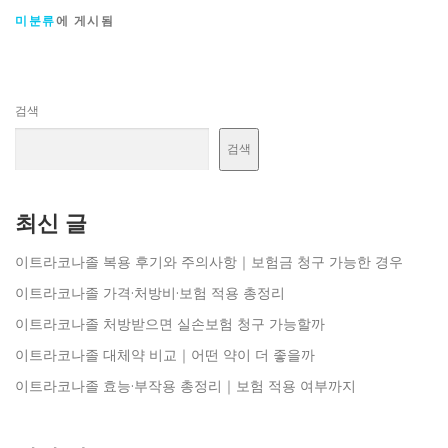
미분류
에 게시됨
검색
검색
최신 글
이트라코나졸 복용 후기와 주의사항｜보험금 청구 가능한 경우
이트라코나졸 가격·처방비·보험 적용 총정리
이트라코나졸 처방받으면 실손보험 청구 가능할까
이트라코나졸 대체약 비교｜어떤 약이 더 좋을까
이트라코나졸 효능·부작용 총정리｜보험 적용 여부까지