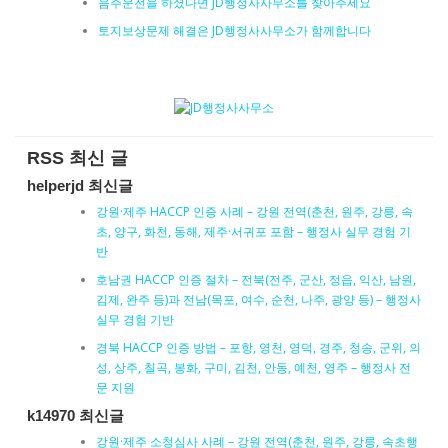
음주운전을 하셨다면 JD행정사사무소를 찾아주세요
토지보상문제 해결은 JD행정사사무소가 함께합니다
RSS 최신 글
helperjd 최신글
강원·제주 HACCP 인증 사례 – 강원 전역(춘천, 원주, 강릉, 속
초, 양구, 화천, 동해, 제주·서귀포 포함 – 행정사 실무 경험 기
반
호남권 HACCP 인증 절차 – 전북(전주, 군산, 정읍, 익산, 남원,
김제, 완주 등)과 전남(목포, 여수, 순천, 나주, 광양 등) – 행정사
실무 경험 기반
경북 HACCP 인증 방법 – 포항, 영천, 영덕, 경주, 청송, 군위, 의
성, 상주, 칠곡, 봉화, 구미, 김천, 안동, 예천, 영주 – 행정사 전
문 지원
k14970 최신글
강원·제주 소청심사 사례 – 강원 전역(춘천, 원주, 강릉, 속초행