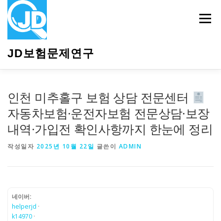
내
용
메뉴
으
로
바
JD보험문제연구
로
가
기
HOME
소개
보험관련정보
상담안내
인천 미추홀구 보험 상담 전문센터
자동차보험·운전자보험 전문상담·보장
내역·가입전 확인사항까지 한눈에 정리
작성일자
2025년 10월 22일
글쓴이
ADMIN
네이버:
helperjd
·
k14970
·