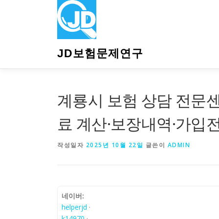
내
용
으
로
바
JD보험문제연구
로
가
기
계룡시 보험 상담 전문
료 계산·보장내역·가입
작성일자
2025년 10월 22일
글쓴이
ADMIN
네이버:
helperjd
·
k14970
·