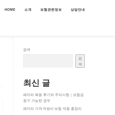
HOME
소개
보험관련정보
상담안내
험
검색
검
색
최신 글
페마라 복용 후기와 주의사항｜보험금
청구 가능한 경우
페마라 가격·처방비·보험 적용 총정리