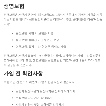
생명보험
생명보험은 개인의 생명에 대한 보험으로, 사망 시 유족에게 경제적 지원을 제공
하는 역할을 합니다. 생명보험의 종류는 다양하며, 주요 보장내용은 다음과 같습
니다:
종신보험: 사망 시 보험금 지급
정기보험: 정해진 기간 동안만 보장
연금보험: 일정 기간 후 연금 형태로 지급
생명보험은 개인의 필요에 따라 선택해야 하며, 보장금액과 가입 기간을 신중히
고려해야 합니다. 또한, 생명보험은 보험료 납입 기간과 보장 내용에 따라 다르
게 설정될 수 있습니다.
가입 전 확인사항
보험 가입 전 반드시 확인해야 할 사항은 다음과 같습니다:
보험의 보장내용과 보장내역을 정확히 이해하기
보험료와 납입 기간 확인하기
자신의 상황에 맞는 보험상품 선택하기