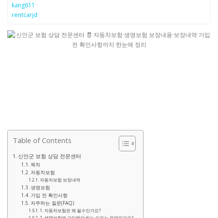
kang611
·
rentcarjd
Table of Contents
신안군 보험 상담 전문센터
목차
자동차보험
자동차보험 보장내역
생명보험
가입 전 확인사항
자주하는 질문(FAQ)
1. 자동차보험은 왜 필수인가요?
2. 생명보험에 가입해야 하는 이유는 무엇인가요?