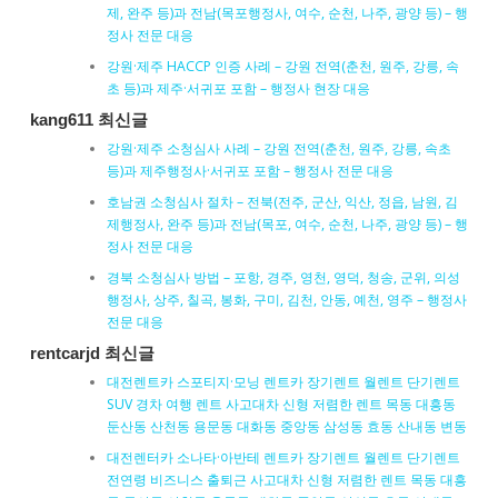
제, 완주 등)과 전남(목포행정사, 여수, 순천, 나주, 광양 등) – 행
정사 전문 대응
강원·제주 HACCP 인증 사례 – 강원 전역(춘천, 원주, 강릉, 속
초 등)과 제주·서귀포 포함 – 행정사 현장 대응
kang611 최신글
강원·제주 소청심사 사례 – 강원 전역(춘천, 원주, 강릉, 속초
등)과 제주행정사·서귀포 포함 – 행정사 전문 대응
호남권 소청심사 절차 – 전북(전주, 군산, 익산, 정읍, 남원, 김
제행정사, 완주 등)과 전남(목포, 여수, 순천, 나주, 광양 등) – 행
정사 전문 대응
경북 소청심사 방법 – 포항, 경주, 영천, 영덕, 청송, 군위, 의성
행정사, 상주, 칠곡, 봉화, 구미, 김천, 안동, 예천, 영주 – 행정사
전문 대응
rentcarjd 최신글
대전렌트카 스포티지·모닝 렌트카 장기렌트 월렌트 단기렌트
SUV 경차 여행 렌트 사고대차 신형 저렴한 렌트 목동 대흥동
둔산동 산천동 용문동 대화동 중앙동 삼성동 효동 산내동 변동
대전렌터카 소나타·아반테 렌트카 장기렌트 월렌트 단기렌트
전연령 비즈니스 출퇴근 사고대차 신형 저렴한 렌트 목동 대흥