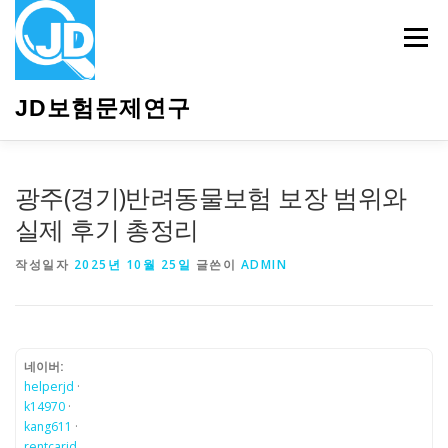
내
용
메뉴
으
로
바
JD보험문제연구
로
가
기
HOME
소개
보험관련정보
상담안내
광주(경기)반려동물보험 보장 범위와
실제 후기 총정리
작성일자
2025년 10월 25일
글쓴이
ADMIN
네이버:
helperjd
·
k14970
·
kang611
·
rentcarjd