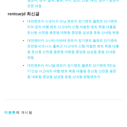
행정사, 상주, 칠곡, 봉화, 구미, 김천, 안동, 예천, 영주 – 행정사
전문 대응
rentcarjd 최신글
대전렌트카 스포티지·모닝 렌트카 장기렌트 월렌트 단기렌트
SUV 경차 여행 렌트 사고대차 신형 저렴한 렌트 목동 대흥동
둔산동 산천동 용문동 대화동 중앙동 삼성동 효동 산내동 변동
대전렌터카 소나타·아반테 렌트카 장기렌트 월렌트 단기렌트
전연령 비즈니스 출퇴근 사고대차 신형 저렴한 렌트 목동 대흥
동 둔산동 산천동 용문동 대화동 중앙동 삼성동 효동 산내동
변동
대전렌트카 카니발 렌트카 장기렌트 월렌트 단기렌트 9인승
11인승 사고대차 여행 렌트 목동 대흥동 둔산동 산천동 용문
동 대화동 중앙동 삼성동 효동 산내동 변동렌트카
미분류
에 게시됨