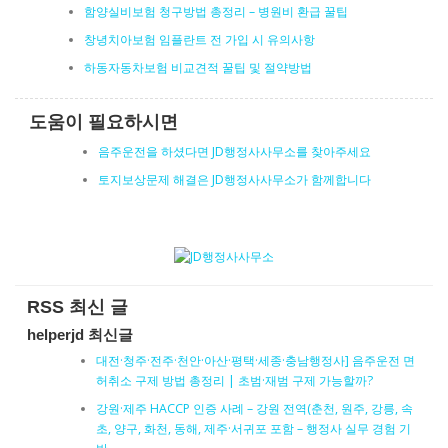
함양실비보험 청구방법 총정리 – 병원비 환급 꿀팁
창녕치아보험 임플란트 전 가입 시 유의사항
하동자동차보험 비교견적 꿀팁 및 절약방법
도움이 필요하시면
음주운전을 하셨다면 JD행정사사무소를 찾아주세요
토지보상문제 해결은 JD행정사사무소가 함께합니다
RSS 최신 글
helperjd 최신글
대전·청주·전주·천안·아산·평택·세종·충남행정사] 음주운전 면
허취소 구제 방법 총정리 | 초범·재범 구제 가능할까?
강원·제주 HACCP 인증 사례 – 강원 전역(춘천, 원주, 강릉, 속
초, 양구, 화천, 동해, 제주·서귀포 포함 – 행정사 실무 경험 기