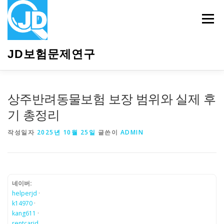
내
용
메뉴
으
로
바
JD보험문제연구
로
가
기
HOME
소개
보험관련정보
상담안내
상주반려동물보험 보장 범위와 실제 후
기 총정리
작성일자
2025년 10월 25일
글쓴이
ADMIN
네이버:
helperjd
·
k14970
·
kang611
·
rentcarjd