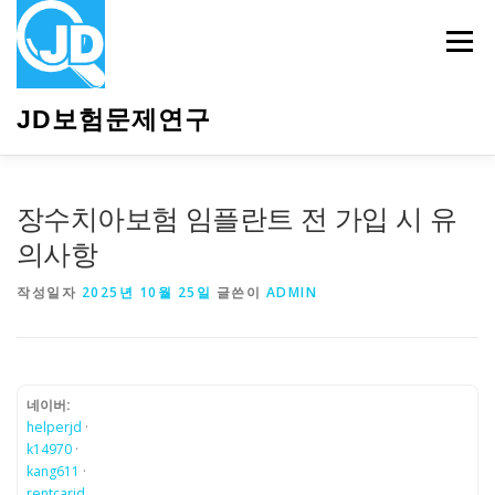
내
용
메뉴
으
로
바
JD보험문제연구
로
가
기
HOME
소개
보험관련정보
상담안내
장수치아보험 임플란트 전 가입 시 유
의사항
작성일자
2025년 10월 25일
글쓴이
ADMIN
네이버:
helperjd
·
k14970
·
kang611
·
rentcarjd