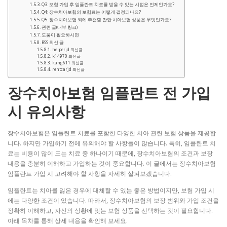
Q3: 보험 가입 후 임플란트 치료를 받을 수 있는 시점은 언제인가요?
Q4: 장수치아보험의 보험료는 어떻게 결정되나요?
Q5: 장수치아보험 외에 추천할 만한 치아보험 상품은 무엇인가요?
관련 글(내부 링크)
도움이 필요하시면
RSS 최신 글
helperjd 최신글
k14970 최신글
kang611 최신글
rentcarjd 최신글
장수치아보험 임플란트 전 가입
시 유의사항
장수치아보험은 임플란트 치료를 포함한 다양한 치아 관련 보험 상품을 제공합
니다. 하지만 가입하기 전에 유의해야 할 사항들이 많습니다. 특히, 임플란트 치
료는 비용이 많이 드는 치료 중 하나이기 때문에, 장수치아보험의 조건과 보장
내용을 충분히 이해하고 가입하는 것이 중요합니다. 이 글에서는 장수치아보험
임플란트 가입 시 고려해야 할 사항을 자세히 살펴보겠습니다.
임플란트는 치아를 잃은 경우에 대체할 수 있는 좋은 방법이지만, 보험 가입 시
에는 다양한 조건이 있습니다. 따라서, 장수치아보험의 보장 범위와 가입 조건을
정확히 이해하고, 자신의 상황에 맞는 보험 상품을 선택하는 것이 필요합니다.
아래 목차를 통해 상세 내용을 확인해 보세요.