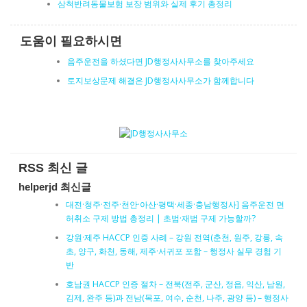
삼척반려동물보험 보장 범위와 실제 후기 총정리
도움이 필요하시면
음주운전을 하셨다면 JD행정사사무소를 찾아주세요
토지보상문제 해결은 JD행정사사무소가 함께합니다
RSS 최신 글
helperjd 최신글
대전·청주·전주·천안·아산·평택·세종·충남행정사] 음주운전 면
허취소 구제 방법 총정리 | 초범·재범 구제 가능할까?
강원·제주 HACCP 인증 사례 – 강원 전역(춘천, 원주, 강릉, 속
초, 양구, 화천, 동해, 제주·서귀포 포함 – 행정사 실무 경험 기
반
호남권 HACCP 인증 절차 – 전북(전주, 군산, 정읍, 익산, 남원,
김제, 완주 등)과 전남(목포, 여수, 순천, 나주, 광양 등) – 행정사