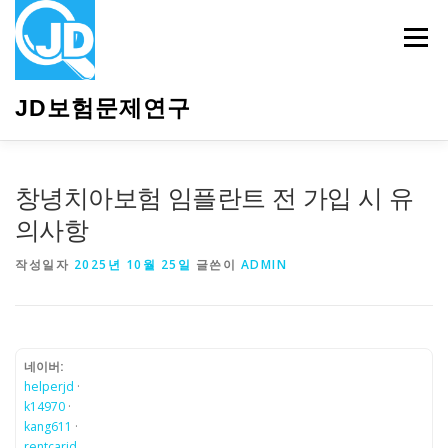
내
용
메뉴
으
로
바
JD보험문제연구
로
가
기
HOME
소개
보험관련정보
상담안내
창녕치아보험 임플란트 전 가입 시 유
의사항
작성일자
2025년 10월 25일
글쓴이
ADMIN
네이버:
helperjd
·
k14970
·
kang611
·
rentcarjd