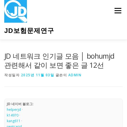
내
용
메뉴
으
로
바
JD보험문제연구
로
가
기
HOME
소개
보험관련정보
상담안내
JD 네트워크 인기글 모음 │ bohumjd
관련해서 같이 보면 좋은 글 12선
작성일자
2025년 11월 03일
글쓴이
ADMIN
JD 네이버 블로그:
helperjd
·
k14970
·
kang611
·
rentcarjd