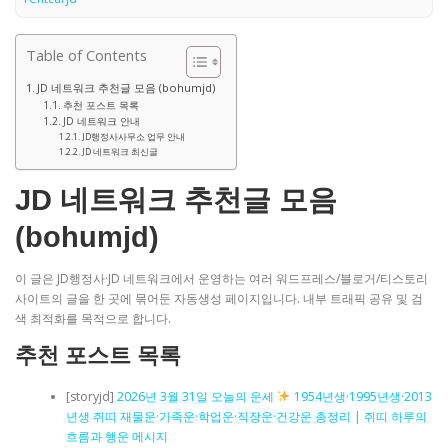
Table of Contents
JD 네트워크 추천글 모음 (bohumjd)
추천 포스트 목록
JD 네트워크 안내
JD행정사사무소 업무 안내
JD 네트워크 최신글
JD 네트워크 추천글 모음
(bohumjd)
이 글은 JD행정사·JD 네트워크에서 운영하는 여러 워드프레스/블로거/티스토리
사이트의 글을 한 곳에 묶어둔 자동생성 페이지입니다. 내부 트래픽 공유 및 검
색 최적화를 목적으로 합니다.
추천 포스트 목록
[storyjd]
2026년 3월 31일 오늘의 운세
1954년생·1995년생·2013
년생 쥐띠 재물운·가족운·학업운·직장운·건강운 총정리 | 쥐띠 하루의
흐름과 행운 메시지