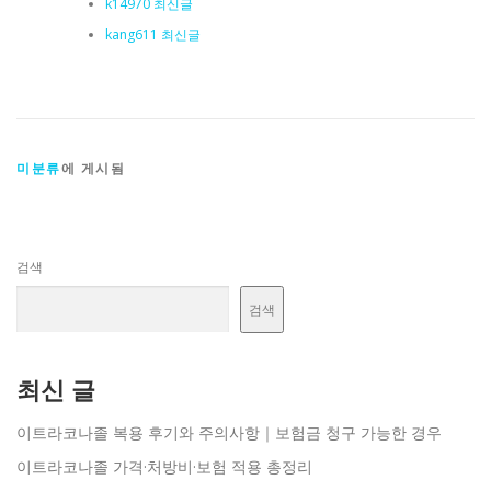
k14970 최신글
kang611 최신글
미분류
에 게시됨
검색
검색
최신 글
이트라코나졸 복용 후기와 주의사항｜보험금 청구 가능한 경우
이트라코나졸 가격·처방비·보험 적용 총정리