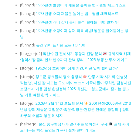
[funnyjd]
1986년생 호랑이띠 재물운 높이는 법 – 월별 체크리스트
[funnyjd]
1973년생 소띠 재물운 높이는 법 – 월별 체크리스트
[funnyjd]
1994년생 개띠 삼재 운세 분석! 올해는 어떤 변화가?
[funnyjd]
1998년생 호랑이띠 삼재 극복 비법! 행운을 끌어들이는 방
법
[funnyjd]
웃긴 영어 표지판 모음 TOP 30
[bloggerjd2]
익산·수원 전세사기 동향과 전망 분석
규제지역 해제
·청약시장·금리 인하 변수까지 완벽 정리 – 2025 부동산 투자 가이드
[storyjd]
1962년생 호랑이띠 삼재 기간, 어떤 일이 벌어질까?
[storyjd]
청도군 핑크뮬리 명소 총정리
단풍 시작 시기와 인생샷
찍는 법, 사진 잘 나오는 구도·데이트코스·가족나들이·주차팁·감성사진
보정까지 가을 감성 완전정복 2025 최신판 – 청도군에서 즐기는 핑크
빛 가을 여행 완벽 가이드
[storyjd]
2026년 3월 14일 오늘의 운세
2001년생·2006년생·2013
년생 양띠 재물운·학업운·가족운·직장운·건강운·연애운 총정리 | 양띠
하루의 흐름과 행운 메시지
[helperjd]
울산 중구행정사가 알려주는 면허정지 구제
실제 사례
로 배우는 핵심 포인트와 구제 절차 완벽 가이드