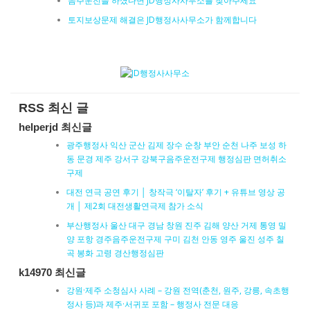
음주운전을 하셨다면 JD행정사사무소를 찾아주세요
토지보상문제 해결은 JD행정사사무소가 함께합니다
RSS 최신 글
helperjd 최신글
광주행정사 익산 군산 김제 장수 순창 부안 순천 나주 보성 하
동 문경 제주 강서구 강북구음주운전구제 행정심판 면허취소
구제
대전 연극 공연 후기 │ 창작극 ‘이탈자’ 후기 + 유튜브 영상 공
개 │ 제2회 대전생활연극제 참가 소식
부산행정사 울산 대구 경남 창원 진주 김해 양산 거제 통영 밀
양 포항 경주음주운전구제 구미 김천 안동 영주 울진 성주 칠
곡 봉화 고령 경산행정심판
k14970 최신글
강원·제주 소청심사 사례 – 강원 전역(춘천, 원주, 강릉, 속초행
정사 등)과 제주·서귀포 포함 – 행정사 전문 대응