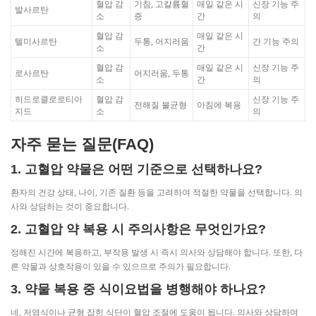
혈압 감
기침, 고칼륨혈
매일 같은 시
신장 기능 주
발사르탄
소
증
간
의
혈압 감
매일 같은 시
텔미사르탄
두통, 어지러움
간 기능 주의
소
간
혈압 감
매일 같은 시
신장 기능 주
로사르탄
어지러움, 두통
소
간
의
히드로클로로티아
혈압 감
신장 기능 주
전해질 불균형
아침에 복용
지드
소
의
자주 묻는 질문(FAQ)
1. 고혈압 약물은 어떤 기준으로 선택하나요?
환자의 건강 상태, 나이, 기존 질환 등을 고려하여 적절한 약물을 선택합니다. 의
사와 상담하는 것이 중요합니다.
2. 고혈압 약 복용 시 주의사항은 무엇인가요?
정해진 시간에 복용하고, 부작용 발생 시 즉시 의사와 상담해야 합니다. 또한, 다
른 약물과 상호작용이 있을 수 있으므로 주의가 필요합니다.
3. 약물 복용 중 식이요법을 병행해야 하나요?
네, 저염식이나 균형 잡힌 식단이 혈압 조절에 도움이 됩니다. 의사와 상담하여