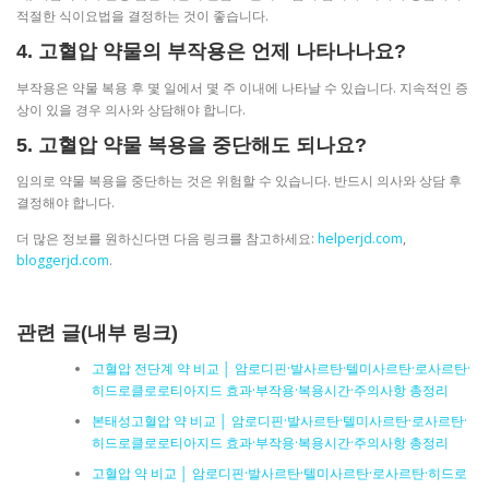
적절한 식이요법을 결정하는 것이 좋습니다.
4. 고혈압 약물의 부작용은 언제 나타나나요?
부작용은 약물 복용 후 몇 일에서 몇 주 이내에 나타날 수 있습니다. 지속적인 증
상이 있을 경우 의사와 상담해야 합니다.
5. 고혈압 약물 복용을 중단해도 되나요?
임의로 약물 복용을 중단하는 것은 위험할 수 있습니다. 반드시 의사와 상담 후
결정해야 합니다.
더 많은 정보를 원하신다면 다음 링크를 참고하세요:
helperjd.com
,
bloggerjd.com
.
관련 글(내부 링크)
고혈압 전단계 약 비교 │ 암로디핀·발사르탄·텔미사르탄·로사르탄·
히드로클로로티아지드 효과·부작용·복용시간·주의사항 총정리
본태성고혈압 약 비교 │ 암로디핀·발사르탄·텔미사르탄·로사르탄·
히드로클로로티아지드 효과·부작용·복용시간·주의사항 총정리
고혈압 약 비교 │ 암로디핀·발사르탄·텔미사르탄·로사르탄·히드로