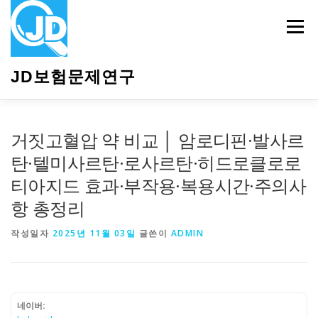
내
용
메뉴
으
로
바
JD보험문제연구
로
가
기
HOME
소개
보험관련정보
상담안내
거짓고혈압 약 비교 │ 암로디핀·발사르
탄·텔미사르탄·로사르탄·히드로클로로
티아지드 효과·부작용·복용시간·주의사
항 총정리
작성일자
2025년 11월 03일
글쓴이
ADMIN
네이버: