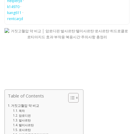
helperjd
·
k14970
·
kang611
·
rentcarjd
Table of Contents
거짓고혈압 약 비교
목차
암로디핀
발사르탄
텔미사르탄
로사르탄