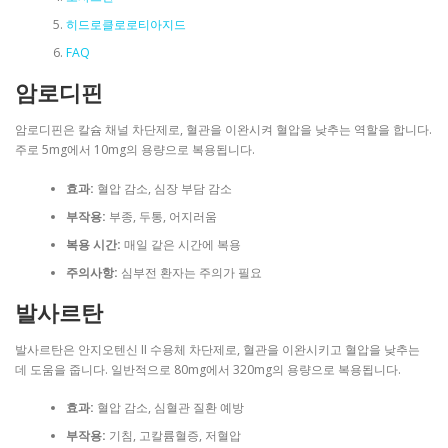
히드로클로로티아지드
FAQ
암로디핀
암로디핀은 칼슘 채널 차단제로, 혈관을 이완시켜 혈압을 낮추는 역할을 합니다.
주로 5mg에서 10mg의 용량으로 복용됩니다.
효과:
혈압 감소, 심장 부담 감소
부작용:
부종, 두통, 어지러움
복용 시간:
매일 같은 시간에 복용
주의사항:
심부전 환자는 주의가 필요
발사르탄
발사르탄은 안지오텐신 II 수용체 차단제로, 혈관을 이완시키고 혈압을 낮추는
데 도움을 줍니다. 일반적으로 80mg에서 320mg의 용량으로 복용됩니다.
효과:
혈압 감소, 심혈관 질환 예방
부작용:
기침, 고칼륨혈증, 저혈압