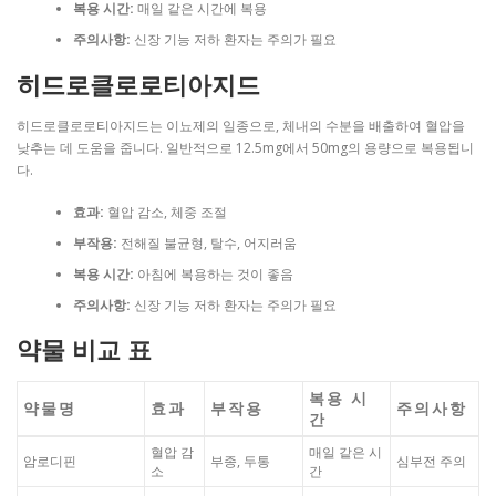
복용 시간:
매일 같은 시간에 복용
주의사항:
신장 기능 저하 환자는 주의가 필요
히드로클로로티아지드
히드로클로로티아지드는 이뇨제의 일종으로, 체내의 수분을 배출하여 혈압을
낮추는 데 도움을 줍니다. 일반적으로 12.5mg에서 50mg의 용량으로 복용됩니
다.
효과:
혈압 감소, 체중 조절
부작용:
전해질 불균형, 탈수, 어지러움
복용 시간:
아침에 복용하는 것이 좋음
주의사항:
신장 기능 저하 환자는 주의가 필요
약물 비교 표
복용 시
약물명
효과
부작용
주의사항
간
혈압 감
매일 같은 시
암로디핀
부종, 두통
심부전 주의
소
간