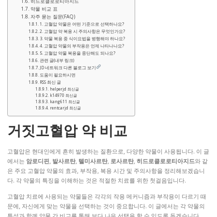
히드로클로로티아지드
약물 비교 표
자주 묻는 질문(FAQ)
1. 고혈압 약물은 어떤 기준으로 선택하나요?
2. 고혈압 약 복용 시 주의사항은 무엇인가요?
3. 약물 복용 중 식이요법을 병행해야 하나요?
4. 고혈압 약물의 부작용은 언제 나타나나요?
5. 고혈압 약물 복용을 중단해도 되나요?
관련 글(내부 링크)
JD 네트워크 다른 블로그 보기
도움이 필요하시면
RSS 최신 글
helperjd 최신글
k14970 최신글
kang611 최신글
rentcarjd 최신글
거짓고혈압 약 비교
고혈압은 현대인에게 흔히 발생하는 질환으로, 다양한 약물이 사용됩니다. 이 글
에서는
암로디핀
,
발사르탄
,
텔미사르탄
,
로사르탄
,
히드로클로로티아지드
와 같
은 주요 고혈압 약물의 효과, 부작용, 복용 시간 및 주의사항을 정리해보겠습니
다. 각 약물의 특징을 이해하는 것은 적절한 치료를 위한 첫걸음입니다.
고혈압 치료에 사용되는 약물들은 각각의 작용 메커니즘과 부작용이 다르기 때
문에, 자신에게 맞는 약물을 선택하는 것이 중요합니다. 이 글에서는 각 약물의
특성과 함께 약물 간 비교를 통해 보다 나은 선택을 할 수 있도록 돕겠습니다.