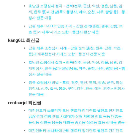
호남권 소청심사 절차 – 전북(전주, 군산, 익산, 정읍, 남원, 김
제, 완주 등)과 전남(목포행정사, 여수, 순천, 나주, 광양 등) – 행
정사 전문 대응
강원·제주 HACCP 인증 사례 – 강원 전역(춘천, 원주, 강릉, 속
초 등)과 제주·서귀포 포함 – 행정사 현장 대응
kang611 최신글
강원·제주 소청심사 사례 – 강원 전역(춘천, 원주, 강릉, 속초
등)과 제주행정사·서귀포 포함 – 행정사 전문 대응
호남권 소청심사 절차 – 전북(전주, 군산, 익산, 정읍, 남원, 김
제행정사, 완주 등)과 전남(목포, 여수, 순천, 나주, 광양 등) – 행
정사 전문 대응
경북 소청심사 방법 – 포항, 경주, 영천, 영덕, 청송, 군위, 의성
행정사, 상주, 칠곡, 봉화, 구미, 김천, 안동, 예천, 영주 – 행정사
전문 대응
rentcarjd 최신글
대전렌트카 스포티지·모닝 렌트카 장기렌트 월렌트 단기렌트
SUV 경차 여행 렌트 사고대차 신형 저렴한 렌트 목동 대흥동
둔산동 산천동 용문동 대화동 중앙동 삼성동 효동 산내동 변동
대전렌터카 소나타·아반테 렌트카 장기렌트 월렌트 단기렌트