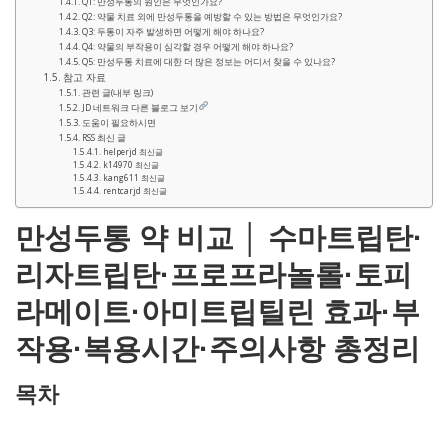
Q1: 만성두통의 원인은 무엇인가요?
Q2: 약물 치료 외에 만성두통을 예방할 수 있는 방법은 무엇인가요?
Q3: 두통이 자주 발생하면 어떻게 해야 하나요?
Q4: 약물의 부작용이 심각할 경우 어떻게 해야 하나요?
Q5: 만성두통 치료에 대한 더 많은 정보는 어디서 찾을 수 있나요?
참고 자료
관련 글(내부 링크)
JD 네트워크 다른 블로그 보기
도움이 필요하시면
RSS 최신 글
helperjd 최신글
k14970 최신글
kang611 최신글
rentcarjd 최신글
만성두통 약 비교 │ 수마트립탄·
리자트립탄·프로프라놀롤·토피
라메이트·아미트립틸린 효과·부
작용·복용시간·주의사항 총정리
목차