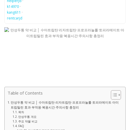
helperjd
·
k14970
·
kang611
·
rentcarjd
Table of Contents
만성두통 약 비교 │ 수마트립탄·리자트립탄·프로프라놀롤·토피라메이트·아미
트립틸린 효과·부작용·복용시간·주의사항 총정리
목차
만성두통 개요
주요 약물 비교
FAQ