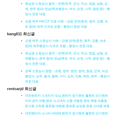
호남권 소청심사 절차 – 전북(전주, 군산, 익산, 정읍, 남원, 김
제, 완주 등)과 전남(목포행정사, 여수, 순천, 나주, 광양 등) – 행
정사 전문 대응
강원·제주 HACCP 인증 사례 – 강원 전역(춘천, 원주, 강릉, 속
초 등)과 제주·서귀포 포함 – 행정사 현장 대응
kang611 최신글
강원·제주 소청심사 사례 – 강원 전역(춘천, 원주, 강릉, 속초
등)과 제주행정사·서귀포 포함 – 행정사 전문 대응
호남권 소청심사 절차 – 전북(전주, 군산, 익산, 정읍, 남원, 김
제행정사, 완주 등)과 전남(목포, 여수, 순천, 나주, 광양 등) – 행
정사 전문 대응
경북 소청심사 방법 – 포항, 경주, 영천, 영덕, 청송, 군위, 의성
행정사, 상주, 칠곡, 봉화, 구미, 김천, 안동, 예천, 영주 – 행정사
전문 대응
rentcarjd 최신글
대전렌트카 스포티지·모닝 렌트카 장기렌트 월렌트 단기렌트
SUV 경차 여행 렌트 사고대차 신형 저렴한 렌트 목동 대흥동
둔산동 산천동 용문동 대화동 중앙동 삼성동 효동 산내동 변동
대전렌터카 소나타·아반테 렌트카 장기렌트 월렌트 단기렌트