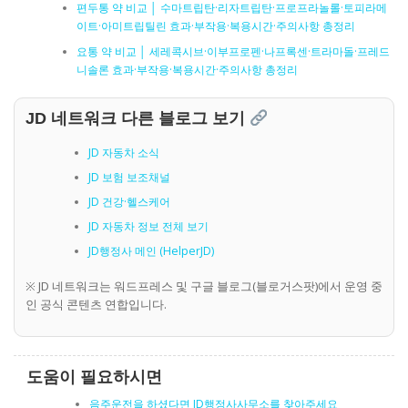
편두통 약 비교 │ 수마트립탄·리자트립탄·프로프라놀롤·토피라메
이트·아미트립틸린 효과·부작용·복용시간·주의사항 총정리
요통 약 비교 │ 세레콕시브·이부프로펜·나프록센·트라마돌·프레드
니솔론 효과·부작용·복용시간·주의사항 총정리
JD 네트워크 다른 블로그 보기
JD 자동차 소식
JD 보험 보조채널
JD 건강·헬스케어
JD 자동차 정보 전체 보기
JD행정사 메인 (HelperJD)
※ JD 네트워크는 워드프레스 및 구글 블로그(블로거스팟)에서 운영 중
인 공식 콘텐츠 연합입니다.
도움이 필요하시면
음주운전을 하셨다면 JD행정사사무소를 찾아주세요