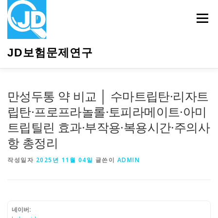
내
용
메뉴
으
로
바
JD보험문제연구
로
가
기
HOME
소개
보험관련정보
상담안내
만성두통 약 비교 │ 수마트립탄·리자트
립탄·프로프라놀롤·토피라메이트·아미
트립틸린 효과·부작용·복용시간·주의사
항 총정리
작성일자
2025년 11월 04일
글쓴이
ADMIN
네이버: