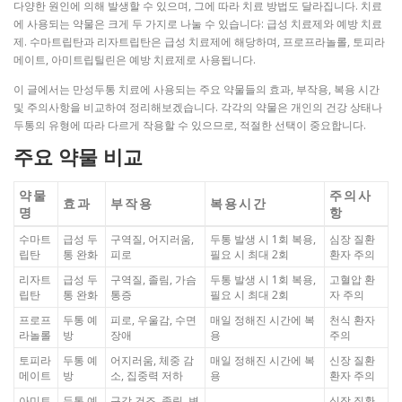
다양한 원인에 의해 발생할 수 있으며, 그에 따라 치료 방법도 달라집니다. 치료
에 사용되는 약물은 크게 두 가지로 나눌 수 있습니다: 급성 치료제와 예방 치료
제. 수마트립탄과 리자트립탄은 급성 치료제에 해당하며, 프로프라놀롤, 토피라
메이트, 아미트립틸린은 예방 치료제로 사용됩니다.
이 글에서는 만성두통 치료에 사용되는 주요 약물들의 효과, 부작용, 복용 시간
및 주의사항을 비교하여 정리해보겠습니다. 각각의 약물은 개인의 건강 상태나
두통의 유형에 따라 다르게 작용할 수 있으므로, 적절한 선택이 중요합니다.
주요 약물 비교
약물
주의사
효과
부작용
복용시간
명
항
수마트
급성 두
구역질, 어지러움,
두통 발생 시 1회 복용,
심장 질환
립탄
통 완화
피로
필요 시 최대 2회
환자 주의
리자트
급성 두
구역질, 졸림, 가슴
두통 발생 시 1회 복용,
고혈압 환
립탄
통 완화
통증
필요 시 최대 2회
자 주의
프로프
두통 예
피로, 우울감, 수면
매일 정해진 시간에 복
천식 환자
라놀롤
방
장애
용
주의
토피라
두통 예
어지러움, 체중 감
매일 정해진 시간에 복
신장 질환
메이트
방
소, 집중력 저하
용
환자 주의
아미트
두통 예
구강 건조, 졸림, 변
심장 질환