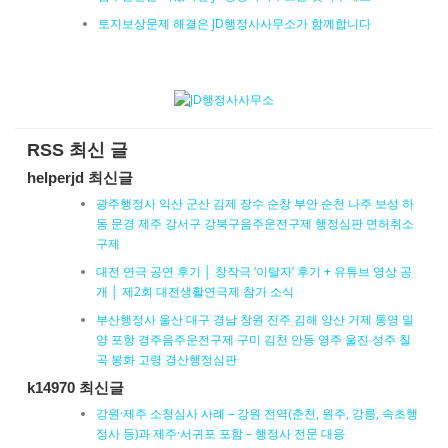
토지보상문제 해결은 JD행정사사무소가 함께합니다
RSS 최신 글
helperjd 최신글
광주행정사 익산 군산 김제 장수 순창 부안 순천 나주 보성 하
동 문경 제주 강서구 강북구음주운전구제 행정심판 면허취소
구제
대전 연극 공연 후기 │ 창작극 ‘이탈자’ 후기 + 유튜브 영상 공
개 │ 제2회 대전생활연극제 참가 소식
부산행정사 울산 대구 경남 창원 진주 김해 양산 거제 통영 밀
양 포항 경주음주운전구제 구미 김천 안동 영주 울진 성주 칠
곡 봉화 고령 경산행정심판
k14970 최신글
강원·제주 소청심사 사례 – 강원 전역(춘천, 원주, 강릉, 속초행
정사 등)과 제주·서귀포 포함 – 행정사 전문 대응