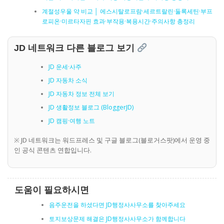
계절성우울 약 비교 │ 에스시탈로프람·세르트랄린·둘록세틴·부프
로피온·미르타자핀 효과·부작용·복용시간·주의사항 총정리
JD 네트워크 다른 블로그 보기
JD 운세·사주
JD 자동차 소식
JD 자동차 정보 전체 보기
JD 생활정보 블로그 (BloggerJD)
JD 캠핑·여행 노트
※ JD 네트워크는 워드프레스 및 구글 블로그(블로거스팟)에서 운영 중
인 공식 콘텐츠 연합입니다.
도움이 필요하시면
음주운전을 하셨다면 JD행정사사무소를 찾아주세요
토지보상문제 해결은 JD행정사사무소가 함께합니다