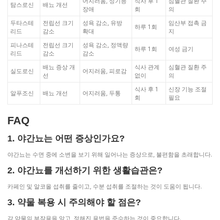
어지러움, 성기능
식사 후 1
심혈관 질환 주
탐스로신
배뇨 개선
장애
회
의
두타스테
전립선 크기
성욕 감소, 유방
임산부 접촉 금
하루 1회
리드
감소
확대
지
피나스테
전립선 크기
성욕 감소, 정액량
하루 1회
여성 금기
리드
감소
감소
배뇨 증상 개
식사 관계
심혈관 질환 주
실도로신
어지러움, 피로감
선
없이
의
식사 후 1
신장 기능 조절
알푸조신
배뇨 개선
어지러움, 두통
회
필요
FAQ
1. 야간뇨는 어떤 증상인가요?
야간뇨는 수면 중에 소변을 보기 위해 일어나는 증상으로, 불편함을 초래합니다.
2. 야간뇨를 개선하기 위한 생활습관은?
카페인 및 알코올 섭취를 줄이고, 수분 섭취를 조절하는 것이 도움이 됩니다.
3. 약물 복용 시 주의해야 할 점은?
각 약물의 부작용을 알고, 정해진 용법을 준수하는 것이 중요합니다.