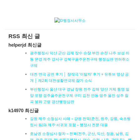
RSS 최신 글
helperjd 최신글
광주행정사 익산 군산 김제 장수 순창 부안 순천 나주 보성 하
동 문경 제주 강서구 강북구음주운전구제 행정심판 면허취소
구제
대전 연극 공연 후기 │ 창작극 ‘이탈자’ 후기 + 유튜브 영상 공
개 │ 제2회 대전생활연극제 참가 소식
부산행정사 울산 대구 경남 창원 진주 김해 양산 거제 통영 밀
양 포항 경주음주운전구제 구미 김천 안동 영주 울진 성주 칠
곡 봉화 고령 경산행정심판
k14970 최신글
강원·제주 소청심사 사례 – 강원 전역(춘천, 원주, 강릉, 속초행
정사 등)과 제주·서귀포 포함 – 행정사 전문 대응
호남권 소청심사 절차 – 전북(전주, 군산, 익산, 정읍, 남원, 김
제, 완주 등)과 전남(목포행정사, 여수, 순천, 나주, 광양 등) – 행