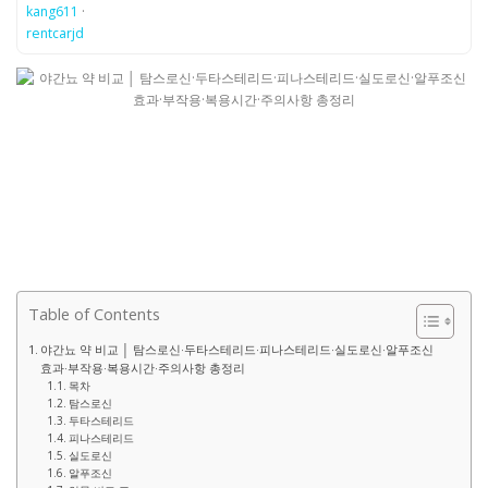
kang611
·
rentcarjd
Table of Contents
야간뇨 약 비교 │ 탐스로신·두타스테리드·피나스테리드·실도로신·알푸조신
효과·부작용·복용시간·주의사항 총정리
목차
탐스로신
두타스테리드
피나스테리드
실도로신
알푸조신