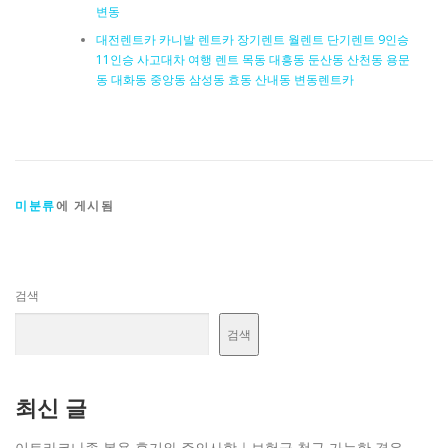
변동
대전렌트카 카니발 렌트카 장기렌트 월렌트 단기렌트 9인승
11인승 사고대차 여행 렌트 목동 대흥동 둔산동 산천동 용문
동 대화동 중앙동 삼성동 효동 산내동 변동렌트카
미분류
에 게시됨
검색
검색
최신 글
이트라코나졸 복용 후기와 주의사항｜보험금 청구 가능한 경우