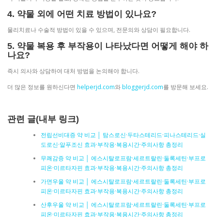
4. 약물 외에 어떤 치료 방법이 있나요?
물리치료나 수술적 방법이 있을 수 있으며, 전문의와 상담이 필요합니다.
5. 약물 복용 후 부작용이 나타났다면 어떻게 해야 하
나요?
즉시 의사와 상담하여 대처 방법을 논의해야 합니다.
더 많은 정보를 원하신다면
helperjd.com
와
bloggerjd.com
를 방문해 보세요.
관련 글(내부 링크)
전립선비대증 약 비교 │ 탐스로신·두타스테리드·피나스테리드·실
도로신·알푸조신 효과·부작용·복용시간·주의사항 총정리
무쾌감증 약 비교 │ 에스시탈로프람·세르트랄린·둘록세틴·부프로
피온·미르타자핀 효과·부작용·복용시간·주의사항 총정리
가면우울 약 비교 │ 에스시탈로프람·세르트랄린·둘록세틴·부프로
피온·미르타자핀 효과·부작용·복용시간·주의사항 총정리
산후우울 약 비교 │ 에스시탈로프람·세르트랄린·둘록세틴·부프로
피온·미르타자핀 효과·부작용·복용시간·주의사항 총정리