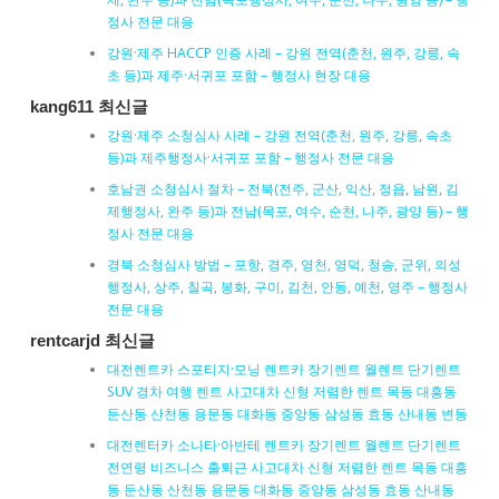
정사 전문 대응
강원·제주 HACCP 인증 사례 – 강원 전역(춘천, 원주, 강릉, 속
초 등)과 제주·서귀포 포함 – 행정사 현장 대응
kang611 최신글
강원·제주 소청심사 사례 – 강원 전역(춘천, 원주, 강릉, 속초
등)과 제주행정사·서귀포 포함 – 행정사 전문 대응
호남권 소청심사 절차 – 전북(전주, 군산, 익산, 정읍, 남원, 김
제행정사, 완주 등)과 전남(목포, 여수, 순천, 나주, 광양 등) – 행
정사 전문 대응
경북 소청심사 방법 – 포항, 경주, 영천, 영덕, 청송, 군위, 의성
행정사, 상주, 칠곡, 봉화, 구미, 김천, 안동, 예천, 영주 – 행정사
전문 대응
rentcarjd 최신글
대전렌트카 스포티지·모닝 렌트카 장기렌트 월렌트 단기렌트
SUV 경차 여행 렌트 사고대차 신형 저렴한 렌트 목동 대흥동
둔산동 산천동 용문동 대화동 중앙동 삼성동 효동 산내동 변동
대전렌터카 소나타·아반테 렌트카 장기렌트 월렌트 단기렌트
전연령 비즈니스 출퇴근 사고대차 신형 저렴한 렌트 목동 대흥
동 둔산동 산천동 용문동 대화동 중앙동 삼성동 효동 산내동