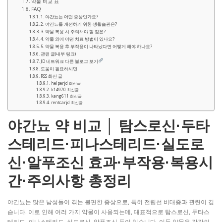
약물 비교 표
FAQ
1. 야간뇨는 어떤 증상인가요?
2. 야간뇨를 개선하기 위한 생활습관은?
3. 약물 복용 시 주의해야 할 점은?
4. 약물 외에 어떤 치료 방법이 있나요?
5. 약물 복용 후 부작용이 나타났다면 어떻게 해야 하나요?
관련 글(내부 링크)
JD 네트워크 다른 블로그 보기
도움이 필요하시면
RSS 최신 글
helperjd 최신글
k14970 최신글
kang611 최신글
rentcarjd 최신글
야간뇨 약 비교 │ 탐스로신·두타
스테리드·피나스테리드·실도로
신·알푸조신 효과·부작용·복용시
간·주의사항 총정리
야간뇨는 많은 남성들이 겪는 불편한 증상으로, 특히 전립선 비대증과 관련이 깊
습니다. 이로 인해 여러 가지 약물이 사용되는데, 대표적으로 탐스로신, 두타스
테리드, 피나스테리드, 실도로신, 알푸조신 등이 있습니다. 이들 약물은 각각의