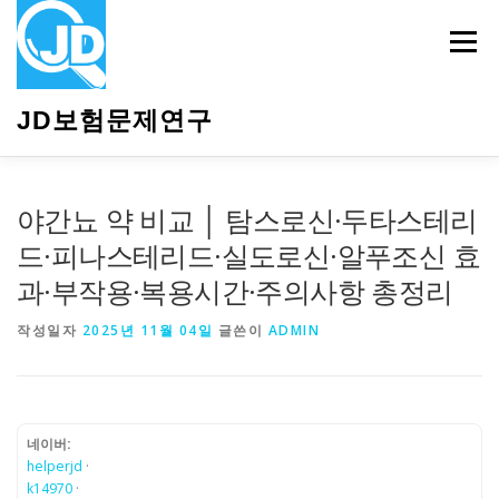
내
용
메뉴
으
로
바
JD보험문제연구
로
가
기
HOME
소개
보험관련정보
상담안내
야간뇨 약 비교 │ 탐스로신·두타스테리
드·피나스테리드·실도로신·알푸조신 효
과·부작용·복용시간·주의사항 총정리
작성일자
2025년 11월 04일
글쓴이
ADMIN
네이버:
helperjd
·
k14970
·