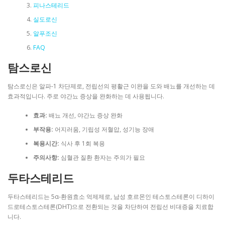
피나스테리드
실도로신
알푸조신
FAQ
탐스로신
탐스로신은 알파-1 차단제로, 전립선의 평활근 이완을 도와 배뇨를 개선하는 데
효과적입니다. 주로 야간뇨 증상을 완화하는 데 사용됩니다.
효과:
배뇨 개선, 야간뇨 증상 완화
부작용:
어지러움, 기립성 저혈압, 성기능 장애
복용시간:
식사 후 1회 복용
주의사항:
심혈관 질환 환자는 주의가 필요
두타스테리드
두타스테리드는 5α-환원효소 억제제로, 남성 호르몬인 테스토스테론이 디하이
드로테스토스테론(DHT)으로 전환되는 것을 차단하여 전립선 비대증을 치료합
니다.