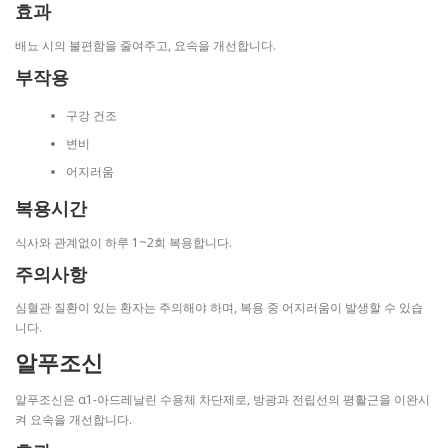
효과
배뇨 시의 불편함을 줄여주고, 요속을 개선합니다.
부작용
구강 건조
변비
어지러움
복용시간
식사와 관계없이 하루 1~2회 복용합니다.
주의사항
심혈관 질환이 있는 환자는 주의해야 하며, 복용 중 어지러움이 발생할 수 있습
니다.
알푸조신
알푸조신은 α1-아드레날린 수용체 차단제로, 방광과 전립선의 평활근을 이완시
켜 요속을 개선합니다.