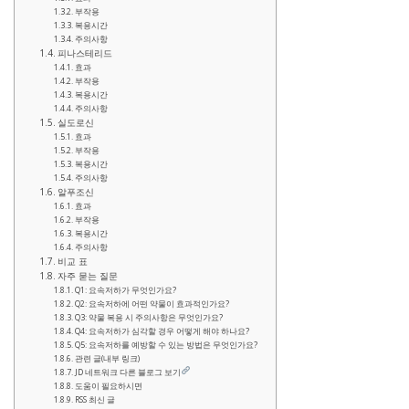
부작용
복용시간
주의사항
피나스테리드
효과
부작용
복용시간
주의사항
실도로신
효과
부작용
복용시간
주의사항
알푸조신
효과
부작용
복용시간
주의사항
비교 표
자주 묻는 질문
Q1: 요속저하가 무엇인가요?
Q2: 요속저하에 어떤 약물이 효과적인가요?
Q3: 약물 복용 시 주의사항은 무엇인가요?
Q4: 요속저하가 심각할 경우 어떻게 해야 하나요?
Q5: 요속저하를 예방할 수 있는 방법은 무엇인가요?
관련 글(내부 링크)
JD 네트워크 다른 블로그 보기
도움이 필요하시면
RSS 최신 글