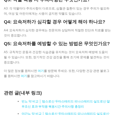
A3: 각 약물마다 주의사항이 다르므로, 심혈관 질환이 있는 경우 주의가 필요하
며, 여성 및 어린이에게는 사용이 금지된 약물도 있습니다.
Q4: 요속저하가 심각할 경우 어떻게 해야 하나요?
A4: 요속저하가 심각한 경우에는 전문의와 상담하여 적절한 진단과 치료를 받는
것이 중요합니다.
Q5: 요속저하를 예방할 수 있는 방법은 무엇인가요?
A5: 규칙적인 운동과 건강한 식습관을 유지하는 것이 요속저하 예방에 도움이
될 수 있습니다. 또한, 정기적인 건강 검진을 통해 조기에 문제를 발견하는 것이
중요합니다.
더 많은 정보를 원하시면
여기
를 방문해 주세요. 또한, 다양한 건강 관련 블로그
를 원하시면
여기
를 참고하시기 바랍니다.
관련 글(내부 링크)
빈뇨 약 비교 │ 탐스로신·두타스테리드·피나스테리드·실도로신·알
푸조신 효과·부작용·복용시간·주의사항 총정리
야간뇨 약 비교 │ 탐스로신·두타스테리드·피나스테리드·실도로신·