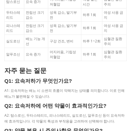
탐스로신
요속 증가
저혈압
시간
주의
두타스테
전립선 크기
성욕 감소, 발기부
여성 사용 금
하루 1회
리드
감소
전
지
피나스테
전립선 크기
성욕 감소, 발기부
여성 사용 금
하루 1회
리드
감소
전
지
배뇨 기능 개
심혈관 질환
실도로신
구강 건조, 변비
하루 1~2회
선
주의
어지러움, 기립성
심혈관 질환
알푸조신
요속 증가
하루 1회
저혈압
주의
자주 묻는 질문
Q1: 요속저하가 무엇인가요?
A1: 요속저하는 배뇨 시 소변의 흐름이 약해지는 상태를 의미합니다. 이로 인해
배뇨가 불편해질 수 있습니다.
Q2: 요속저하에 어떤 약물이 효과적인가요?
A2: 탐스로신, 두타스테리드, 피나스테리드, 실도로신, 알푸조신 등이 요속저하
에 효과적입니다. 각 약물의 특성과 부작용을 고려하여 선택해야 합니다.
Q3: 약물 복용 시 주의사항은 무엇인가요?