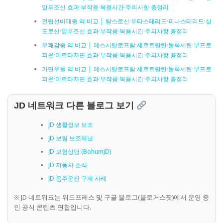
알푸조신 효과·부작용·복용시간·주의사항 총정리
전립선비대증 약 비교 │ 탐스로신·두타스테리드·피나스테리드·실
도로신·알푸조신 효과·부작용·복용시간·주의사항 총정리
무쾌감증 약 비교 │ 에스시탈로프람·세르트랄린·둘록세틴·부프로
피온·미르타자핀 효과·부작용·복용시간·주의사항 총정리
가면우울 약 비교 │ 에스시탈로프람·세르트랄린·둘록세틴·부프로
피온·미르타자핀 효과·부작용·복용시간·주의사항 총정리
JD 네트워크 다른 블로그 보기
JD 생활정보 보조
JD 보험 보조채널
JD 보험상담 (BohumJD)
JD 자동차 소식
JD 음주운전 구제 사례
※ JD 네트워크는 워드프레스 및 구글 블로그(블로거스팟)에서 운영 중
인 공식 콘텐츠 연합입니다.