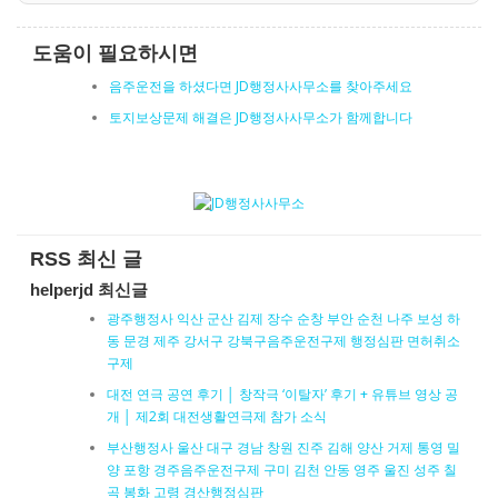
도움이 필요하시면
음주운전을 하셨다면 JD행정사사무소를 찾아주세요
토지보상문제 해결은 JD행정사사무소가 함께합니다
RSS 최신 글
helperjd 최신글
광주행정사 익산 군산 김제 장수 순창 부안 순천 나주 보성 하
동 문경 제주 강서구 강북구음주운전구제 행정심판 면허취소
구제
대전 연극 공연 후기 │ 창작극 ‘이탈자’ 후기 + 유튜브 영상 공
개 │ 제2회 대전생활연극제 참가 소식
부산행정사 울산 대구 경남 창원 진주 김해 양산 거제 통영 밀
양 포항 경주음주운전구제 구미 김천 안동 영주 울진 성주 칠
곡 봉화 고령 경산행정심판