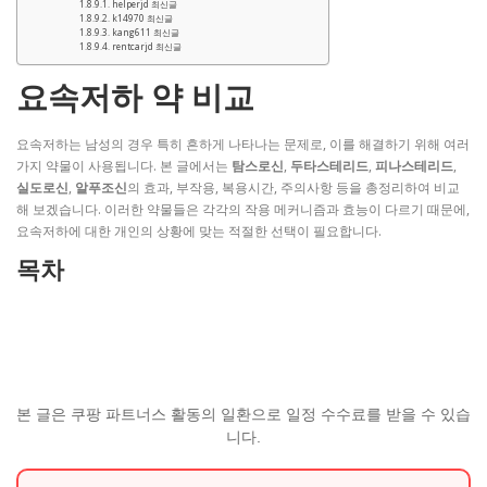
helperjd 최신글
k14970 최신글
kang611 최신글
rentcarjd 최신글
요속저하 약 비교
요속저하는 남성의 경우 특히 흔하게 나타나는 문제로, 이를 해결하기 위해 여러
가지 약물이 사용됩니다. 본 글에서는
탐스로신
,
두타스테리드
,
피나스테리드
,
실도로신
,
알푸조신
의 효과, 부작용, 복용시간, 주의사항 등을 총정리하여 비교
해 보겠습니다. 이러한 약물들은 각각의 작용 메커니즘과 효능이 다르기 때문에,
요속저하에 대한 개인의 상황에 맞는 적절한 선택이 필요합니다.
목차
본 글은 쿠팡 파트너스 활동의 일환으로 일정 수수료를 받을 수 있습
니다.