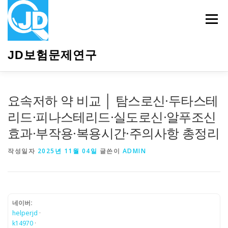
내
용
메뉴
으
로
바
JD보험문제연구
로
가
기
HOME
소개
보험관련정보
상담안내
요속저하 약 비교 │ 탐스로신·두타스테
리드·피나스테리드·실도로신·알푸조신
효과·부작용·복용시간·주의사항 총정리
작성일자
2025년 11월 04일
글쓴이
ADMIN
네이버:
helperjd
·
k14970
·