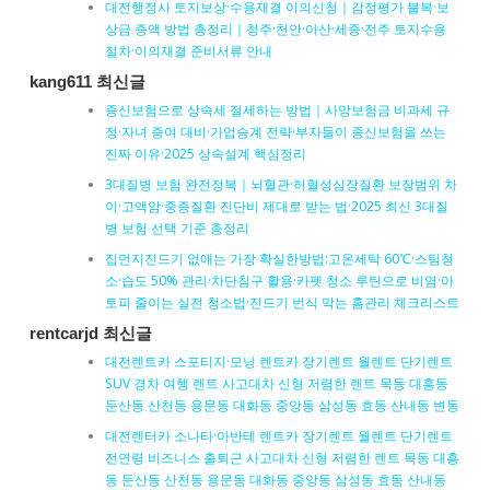
대전행정사 토지보상·수용재결 이의신청｜감정평가 불복·보
상금 증액 방법 총정리｜청주·천안·아산·세종·전주 토지수용
절차·이의재결 준비서류 안내
kang611 최신글
종신보험으로 상속세 절세하는 방법｜사망보험금 비과세 규
정·자녀 증여 대비·가업승계 전략·부자들이 종신보험을 쓰는
진짜 이유·2025 상속설계 핵심정리
3대질병 보험 완전정복｜뇌혈관·허혈성심장질환 보장범위 차
이·고액암·중증질환 진단비 제대로 받는 법·2025 최신 3대질
병 보험 선택 기준 총정리
집먼지진드기 없애는 가장 확실한방법:고온세탁 60℃·스팀청
소·습도 50% 관리·차단침구 활용·카펫 청소 루틴으로 비염·아
토피 줄이는 실전 청소법·진드기 번식 막는 홈관리 체크리스트
rentcarjd 최신글
대전렌트카 스포티지·모닝 렌트카 장기렌트 월렌트 단기렌트
SUV 경차 여행 렌트 사고대차 신형 저렴한 렌트 목동 대흥동
둔산동 산천동 용문동 대화동 중앙동 삼성동 효동 산내동 변동
대전렌터카 소나타·아반테 렌트카 장기렌트 월렌트 단기렌트
전연령 비즈니스 출퇴근 사고대차 신형 저렴한 렌트 목동 대흥
동 둔산동 산천동 용문동 대화동 중앙동 삼성동 효동 산내동