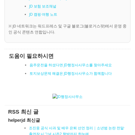
JD 보험 보조채널
JD 캠핑·여행 노트
※ JD 네트워크는 워드프레스 및 구글 블로그(블로거스팟)에서 운영 중
인 공식 콘텐츠 연합입니다.
도움이 필요하시면
음주운전을 하셨다면 JD행정사사무소를 찾아주세요
토지보상문제 해결은 JD행정사사무소가 함께합니다
RSS 최신 글
helperjd 최신글
조진웅 공식 사과 및 배우 은퇴 선언 정리｜소년범 논란 전말·
출연작·시그널 시즌2 향방까지 한눈에