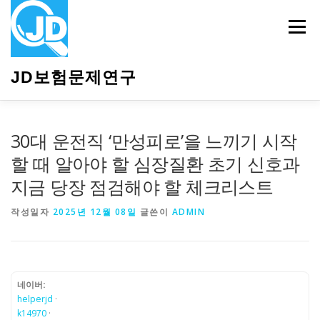
내
용
메뉴
으
로
바
JD보험문제연구
로
가
기
HOME
소개
보험관련정보
상담안내
30대 운전직 ‘만성피로’을 느끼기 시작
할 때 알아야 할 심장질환 초기 신호과
지금 당장 점검해야 할 체크리스트
작성일자
2025년 12월 08일
글쓴이
ADMIN
네이버:
helperjd
·
k14970
·