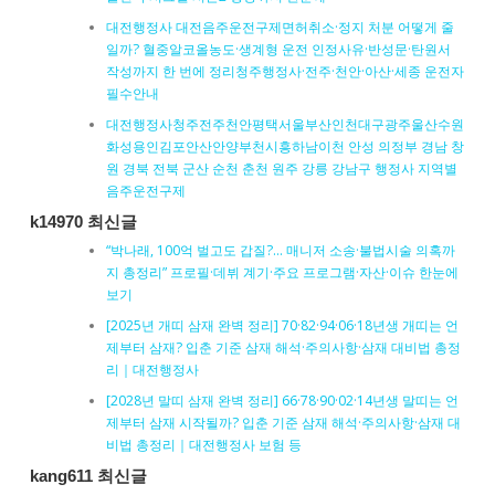
대전행정사 대전음주운전구제면허취소·정지 처분 어떻게 줄
일까? 혈중알코올농도·생계형 운전 인정사유·반성문·탄원서
작성까지 한 번에 정리청주행정사·전주·천안·아산·세종 운전자
필수안내
대전행정사청주전주천안평택서울부산인천대구광주울산수원
화성용인김포안산안양부천시흥하남이천 안성 의정부 경남 창
원 경북 전북 군산 순천 춘천 원주 강릉 강남구 행정사 지역별
음주운전구제
k14970 최신글
“박나래, 100억 벌고도 갑질?… 매니저 소송·불법시술 의혹까
지 총정리” 프로필·데뷔 계기·주요 프로그램·자산·이슈 한눈에
보기
[2025년 개띠 삼재 완벽 정리] 70·82·94·06·18년생 개띠는 언
제부터 삼재? 입춘 기준 삼재 해석·주의사항·삼재 대비법 총정
리｜대전행정사
[2028년 말띠 삼재 완벽 정리] 66·78·90·02·14년생 말띠는 언
제부터 삼재 시작될까? 입춘 기준 삼재 해석·주의사항·삼재 대
비법 총정리｜대전행정사 보험 등
kang611 최신글