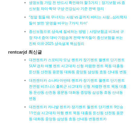
생명보험 가입 전 반드시 확인해야 할 5가지｜정기보험 vs 종
신보험 차이·특약 구성·건강심사 기준 완벽 정리
“정말 힘들 때 무너지는 사람 vs 끝까지 버티는 사람…심리학자
들이 밝힌 ‘운명을 바꾸는 7가지 차이’
종신보험으로 상속세 절세하는 방법｜사망보험금 비과세 규
정·자녀 증여 대비·가업승계 전략·부자들이 종신보험을 쓰는
진짜 이유·2025 상속설계 핵심정리
rentcarjd 최신글
대전렌트카 스포티지·모닝 렌트카 장기렌트 월렌트 단기렌트
SUV 경차 여행 렌트 사고대차 신형 저렴한 렌트 목동 대흥동
둔산동 산천동 용문동 대화동 중앙동 삼성동 효동 산내동 변동
대전렌터카 소나타·아반테 렌트카 장기렌트 월렌트 단기렌트
전연령 비즈니스 출퇴근 사고대차 신형 저렴한 렌트 목동 대흥
동 둔산동 산천동 용문동 대화동 중앙동 삼성동 효동 산내동
변동
대전렌트카 카니발 렌트카 장기렌트 월렌트 단기렌트 9인승
11인승 사고대차 여행 렌트 목동 대흥동 둔산동 산천동 용문
동 대화동 중앙동 삼성동 효동 산내동 변동렌트카