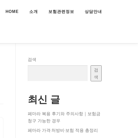
HOME
소개
보험관련정보
상담안내
정
검색
검
색
최신 글
페마라 복용 후기와 주의사항｜보험금
청구 가능한 경우
페마라 가격·처방비·보험 적용 총정리