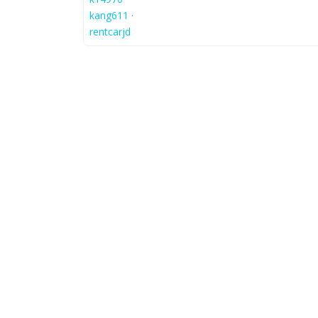
kang611
·
rentcarjd