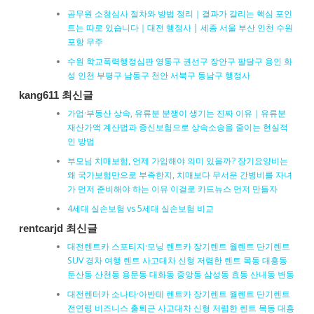
공무원 소청심사 절차와 방법 정리｜결과가 갈리는 핵심 포인
트는 따로 있습니다｜대전 행정사 | 세종 서울 부산 인천 수원
포항 무주
수원 학교폭력행정심판 영통구 권선구 장안구 팔달구 용인 화
성 인천 부평구 남동구 천안 서북구 동남구 행정사
kang611 최신글
가업·부동산 상속, 유류분 분쟁이 생기는 진짜 이유｜유류분
재산가액 계산법과 종신보험으로 상속소송을 줄이는 현실적
인 방법
부모님 치매보험, 언제 가입해야 의미 있을까? 장기요양비는
왜 국가보험만으로 부족한지, 치매보다 무서운 간병비를 자녀
가 먼저 준비해야 하는 이유 이걸로 카드뉴스 먼저 만들자
4세대 실손보험 vs 5세대 실손보험 비교
rentcarjd 최신글
대전렌트카 스포티지·모닝 렌트카 장기렌트 월렌트 단기렌트
SUV 경차 여행 렌트 사고대차 신형 저렴한 렌트 목동 대흥동
둔산동 산천동 용문동 대화동 중앙동 삼성동 효동 산내동 변동
대전렌터카 소나타·아반테 렌트카 장기렌트 월렌트 단기렌트
전연령 비즈니스 출퇴근 사고대차 신형 저렴한 렌트 목동 대흥