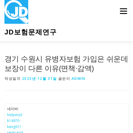
내
용
메뉴
으
로
바
JD보험문제연구
로
가
기
HOME
소개
보험관련정보
상담안내
경기 수원시 유병자보험 가입은 쉬운데
보장이 다른 이유(면책·감액)
작성일자
2025년 12월 31일
글쓴이
ADMIN
네이버:
helperjd
·
k14970
·
kang611
·
rentcarjd