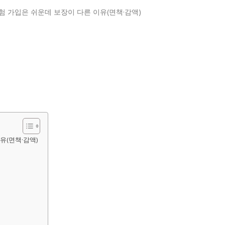
유(면책·감액)