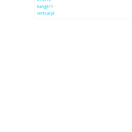
kang611
·
rentcarjd