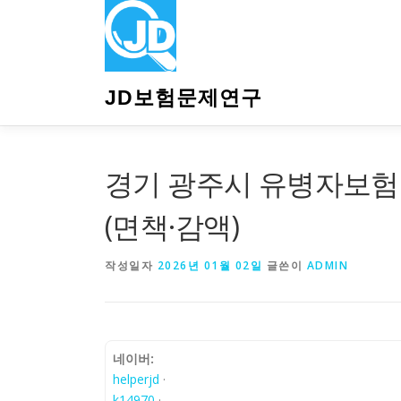
내
용
으
로
바
JD보험문제연구
로
가
기
경기 광주시 유병자보험
(면책·감액)
작성일자
2026년 01월 02일
글쓴이
ADMIN
네이버:
helperjd
·
k14970
·