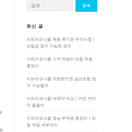
검
색:
최신 글
이트라코나졸 복용 후기와 주의사항｜
보험금 청구 가능한 경우
이트라코나졸 가격·처방비·보험 적용
총정리
이트라코나졸 처방받으면 실손보험 청
구 가능할까
이트라코나졸 대체약 비교｜어떤 약이
더 좋을까
내
이트라코나졸 효능·부작용 총정리｜보
험 적용 여부까지
항