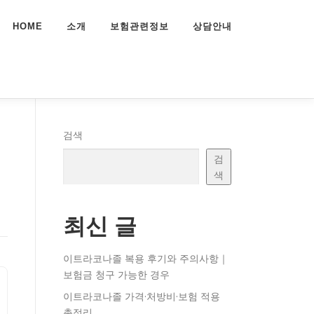
HOME
소개
보험관련정보
상담안내
검색
검
색
최신 글
이트라코나졸 복용 후기와 주의사항｜
보험금 청구 가능한 경우
이트라코나졸 가격·처방비·보험 적용
총정리