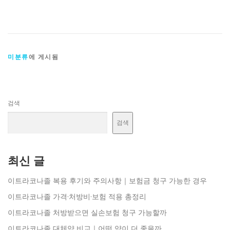
미분류
에 게시됨
검색
검색
최신 글
이트라코나졸 복용 후기와 주의사항｜보험금 청구 가능한 경우
이트라코나졸 가격·처방비·보험 적용 총정리
이트라코나졸 처방받으면 실손보험 청구 가능할까
이트라코나졸 대체약 비교｜어떤 약이 더 좋을까