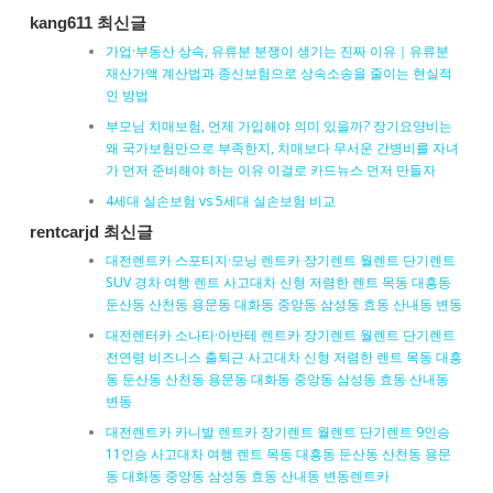
kang611 최신글
가업·부동산 상속, 유류분 분쟁이 생기는 진짜 이유｜유류분
재산가액 계산법과 종신보험으로 상속소송을 줄이는 현실적
인 방법
부모님 치매보험, 언제 가입해야 의미 있을까? 장기요양비는
왜 국가보험만으로 부족한지, 치매보다 무서운 간병비를 자녀
가 먼저 준비해야 하는 이유 이걸로 카드뉴스 먼저 만들자
4세대 실손보험 vs 5세대 실손보험 비교
rentcarjd 최신글
대전렌트카 스포티지·모닝 렌트카 장기렌트 월렌트 단기렌트
SUV 경차 여행 렌트 사고대차 신형 저렴한 렌트 목동 대흥동
둔산동 산천동 용문동 대화동 중앙동 삼성동 효동 산내동 변동
대전렌터카 소나타·아반테 렌트카 장기렌트 월렌트 단기렌트
전연령 비즈니스 출퇴근 사고대차 신형 저렴한 렌트 목동 대흥
동 둔산동 산천동 용문동 대화동 중앙동 삼성동 효동 산내동
변동
대전렌트카 카니발 렌트카 장기렌트 월렌트 단기렌트 9인승
11인승 사고대차 여행 렌트 목동 대흥동 둔산동 산천동 용문
동 대화동 중앙동 삼성동 효동 산내동 변동렌트카