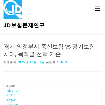
내
용
메뉴
으
로
바
JD보험문제연구
로
가
기
HOME
소개
보험관련정보
상담안내
경기 의정부시 종신보험 vs 정기보험
차이, 목적별 선택 기준
작성일자
2025년 12월 31일
글쓴이
ADMIN
네이버:
helperjd
·
k14970
·
kang611
·
rentcarjd