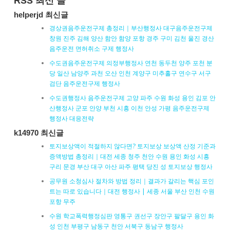
RSS 최신 글
helperjd 최신글
경상권음주운전구제 총정리｜부산행정사 대구음주운전구제
창원 진주 김해 양산 함안 함양 포항 경주 구미 김천 울진 경산
음주운전 면허취소 구제 행정사
수도권음주운전구제 의정부행정사 연천 동두천 양주 포천 분
당 일산 남양주 과천 오산 인천 계양구 미추홀구 연수구 서구
검단 음주운전구제 행정사
수도권행정사 음주운전구제 고양 파주 수원 화성 용인 김포 안
산행정사 군포 안양 부천 시흥 이천 안성 가평 음주운전구제
행정사 대응전략
k14970 최신글
토지보상액이 적절하지 않다면? 토지보상 보상액 산정 기준과
증액방법 총정리｜대전 세종 청주 천안 수원 용인 화성 시흥
구리 문경 부산 대구 아산 파주 평택 당진 성 토지보상 행정사
공무원 소청심사 절차와 방법 정리｜결과가 갈리는 핵심 포인
트는 따로 있습니다｜대전 행정사 | 세종 서울 부산 인천 수원
포항 무주
수원 학교폭력행정심판 영통구 권선구 장안구 팔달구 용인 화
성 인천 부평구 남동구 천안 서북구 동남구 행정사