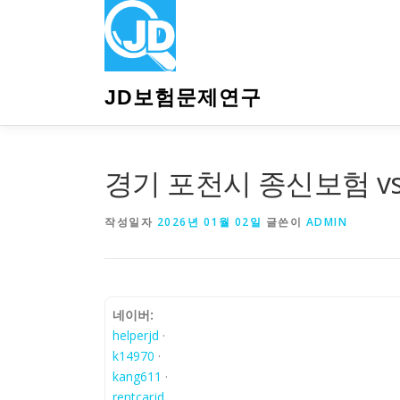
내
용
으
로
바
JD보험문제연구
로
가
기
경기 포천시 종신보험 v
작성일자
2026년 01월 02일
글쓴이
ADMIN
네이버:
helperjd
·
k14970
·
kang611
·
rentcarjd