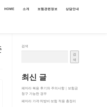
HOME
소개
보험관련정보
상담안내
준
검색
검
색
최신 글
페마라 복용 후기와 주의사항｜보험금
청구 가능한 경우
페마라 가격·처방비·보험 적용 총정리