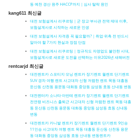
동 예천 경산 원주 HACCP까지｜심사 탈락 원인
kang611 최신글
대전 보험설계사 리쿠르팅｜군 장교·부사관 전역·제대 이후,
보험설계사로 시작하는 새로운 인생
대전 보험설계사 자격증 꼭 필요할까?｜취업·위촉 전 반드시
알아야 할 7가지 현실과 장점 단점
대전 보험설계사 리쿠르팅｜정규직도 자영업도 불안한 시대,
보험설계사로 새로운 도전을 선택하는 이유2026년 새해버전
rentcarjd 최신글
대전렌트카 스포티지·모닝 렌트카 장기렌트 월렌트 단기렌트
SUV 경차 여행 렌트 사고대차 신형 저렴한 렌트 목동 대흥동
둔산동 산천동 용문동 대화동 중앙동 삼성동 효동 산내동 변동
대전렌터카 소나타·아반테 렌트카 장기렌트 월렌트 단기렌트
전연령 비즈니스 출퇴근 사고대차 신형 저렴한 렌트 목동 대흥
동 둔산동 산천동 용문동 대화동 중앙동 삼성동 효동 산내동
변동
대전렌트카 카니발 렌트카 장기렌트 월렌트 단기렌트 9인승
11인승 사고대차 여행 렌트 목동 대흥동 둔산동 산천동 용문
동 대화동 중앙동 삼성동 효동 산내동 변동렌트카