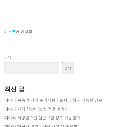
미분류
에 게시됨
검색
검색
최신 글
페마라 복용 후기와 주의사항｜보험금 청구 가능한 경우
페마라 가격·처방비·보험 적용 총정리
페마라 처방받으면 실손보험 청구 가능할까
페마라 대체약 비교｜어떤 약이 더 좋을까