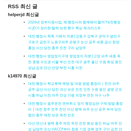
RSS 최신 글
helperjd 최신글
2026년 정부지원사업, 왜 행정사와 함께해야 할까?대전행정
사 JD가 정리한 탈락·보완·환수 핵심 체크리스트
대전 행정사 학폭 가해자 처분|강동구 강북구 관악구 광진구
구로구 금천구 노원구파주 은평구 논산 공주 세종 금산 청양
홍성 서산 당진 충주 진천 구리 남양주
대전 행정사 영업정지구제 영업정지 처분|고양 파주 세종 옥
천 증평 수도권 서울 부산 인천 대구 광주 울산 수원 화성 용인
성남 김포 안산 안양 부천 시흥 이천
k14970 최신글
대전 행정사 학교폭력 예방 및 대응 방법 총정리｜천안 파주
공주 금산 서산 당진 괴산 보은 진천 인천 수원 용인 광명 군포
시흥 하남 이천 여주 안성 가평 의정부 연천 여수 나주
대전 행정사 음주운전 면허취소 정지 행정심판 구제 방법 총정
리 | 대전 청주 전주 천안 아산 평택 파주 논산 공주 부여 당진
함안 충주 제천 보은 옥천 진천
아산 연신내 평택 충주 제천 옥천 진천 화성 용인 하남 여주 안
성 남양주 오산 HACCP부터 창원 기장 경북 경주 구미 김천 안