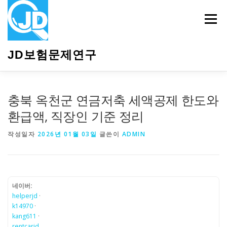
내
용
메뉴
으
로
바
JD보험문제연구
로
가
기
HOME
소개
보험관련정보
상담안내
충북 옥천군 연금저축 세액공제 한도와
환급액, 직장인 기준 정리
작성일자
2026년 01월 03일
글쓴이
ADMIN
네이버:
helperjd
·
k14970
·
kang611
·
rentcarjd