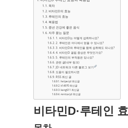
목차
비타민D의 효능
루테인의 효능
복용법
중년 건강에 좋은 음식
자주 묻는 질문
1. 비타민D는 어떻게 섭취하나요?
2. 루테인은 어디에서 얻을 수 있나요?
3. 비타민D와 루테인을 함께 섭취해도 되나요?
4. 비타민D 결핍 증상은 무엇인가요?
5. 루테인의 부작용은 있나요?
관련 글(내부 링크)
JD 네트워크 다른 블로그 보기
도움이 필요하시면
RSS 최신 글
helperjd 최신글
k14970 최신글
kang611 최신글
rentcarjd 최신글
비타민D·루테인 