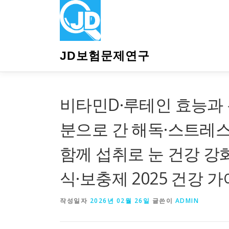
내
용
으
로
바
JD보험문제연구
로
가
기
비타민D·루테인 효능과 
분으로 간 해독·스트레스
함께 섭취로 눈 건강 강
식·보충제 2025 건강 
작성일자
2026년 02월 26일
글쓴이
ADMIN