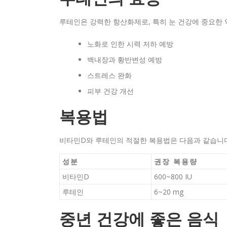
루테인은 강력한 항산화제로, 특히 눈 건강에 중요한 
노화로 인한 시력 저하 예방
백내장과 황반변성 예방
스트레스 완화
피부 건강 개선
복용법
비타민D와 루테인의 적절한 복용법은 다음과 같습니다
성분
권장 복용량
비타민D
600~800 IU
루테인
6~20 mg
중년 건강에 좋은 음식