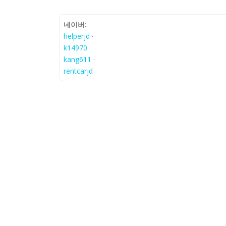
네이버:
helperjd
·
k14970
·
kang611
·
rentcarjd