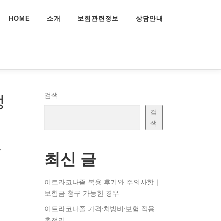
HOME
소개
보험관련정보
상담안내
성
검색
검
색
음
최신 글
이트라코나졸 복용 후기와 주의사항｜
보험금 청구 가능한 경우
이트라코나졸 가격·처방비·보험 적용
총정리