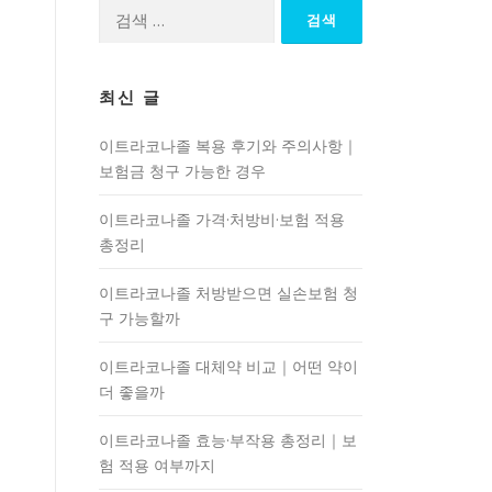
검
색:
최신 글
이트라코나졸 복용 후기와 주의사항｜
보험금 청구 가능한 경우
이트라코나졸 가격·처방비·보험 적용
총정리
이트라코나졸 처방받으면 실손보험 청
구 가능할까
이트라코나졸 대체약 비교｜어떤 약이
더 좋을까
이트라코나졸 효능·부작용 총정리｜보
험 적용 여부까지