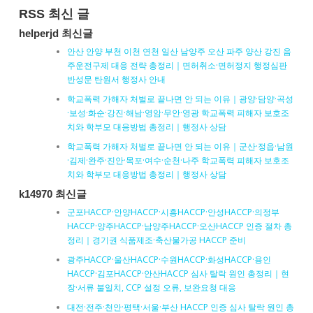
RSS 최신 글
helperjd 최신글
안산 안양 부천 이천 연천 일산 남양주 오산 파주 양산 강진 음
주운전구제 대응 전략 총정리｜면허취소·면허정지 행정심판
반성문 탄원서 행정사 안내
학교폭력 가해자 처벌로 끝나면 안 되는 이유｜광양·담양·곡성
·보성·화순·강진·해남·영암·무안·영광 학교폭력 피해자 보호조
치와 학부모 대응방법 총정리｜행정사 상담
학교폭력 가해자 처벌로 끝나면 안 되는 이유｜군산·정읍·남원
·김제·완주·진안·목포·여수·순천·나주 학교폭력 피해자 보호조
치와 학부모 대응방법 총정리｜행정사 상담
k14970 최신글
군포HACCP·안양HACCP·시흥HACCP·안성HACCP·의정부
HACCP·양주HACCP·남양주HACCP·오산HACCP 인증 절차 총
정리｜경기권 식품제조·축산물가공 HACCP 준비
광주HACCP·울산HACCP·수원HACCP·화성HACCP·용인
HACCP·김포HACCP·안산HACCP 심사 탈락 원인 총정리｜현
장·서류 불일치, CCP 설정 오류, 보완요청 대응
대전·전주·천안·평택·서울·부산 HACCP 인증 심사 탈락 원인 총