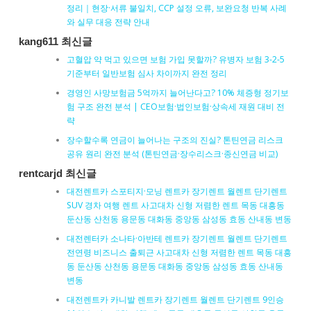
정리｜현장·서류 불일치, CCP 설정 오류, 보완요청 반복 사례
와 실무 대응 전략 안내
kang611 최신글
고혈압 약 먹고 있으면 보험 가입 못할까? 유병자 보험 3-2-5
기준부터 일반보험 심사 차이까지 완전 정리
경영인 사망보험금 5억까지 늘어난다고? 10% 체증형 정기보
험 구조 완전 분석 | CEO보험·법인보험·상속세 재원 대비 전
략
장수할수록 연금이 늘어나는 구조의 진실? 톤틴연금 리스크
공유 원리 완전 분석 (톤틴연금·장수리스크·종신연금 비교)
rentcarjd 최신글
대전렌트카 스포티지·모닝 렌트카 장기렌트 월렌트 단기렌트
SUV 경차 여행 렌트 사고대차 신형 저렴한 렌트 목동 대흥동
둔산동 산천동 용문동 대화동 중앙동 삼성동 효동 산내동 변동
대전렌터카 소나타·아반테 렌트카 장기렌트 월렌트 단기렌트
전연령 비즈니스 출퇴근 사고대차 신형 저렴한 렌트 목동 대흥
동 둔산동 산천동 용문동 대화동 중앙동 삼성동 효동 산내동
변동
대전렌트카 카니발 렌트카 장기렌트 월렌트 단기렌트 9인승