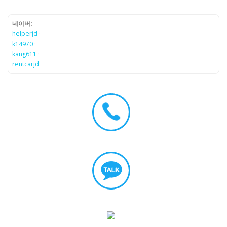
네이버:
helperjd
·
k14970
·
kang611
·
rentcarjd