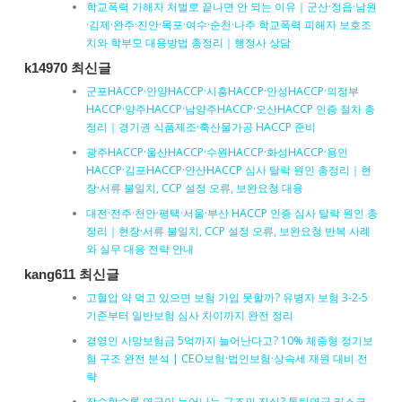
학교폭력 가해자 처벌로 끝나면 안 되는 이유｜군산·정읍·남원
·김제·완주·진안·목포·여수·순천·나주 학교폭력 피해자 보호조
치와 학부모 대응방법 총정리｜행정사 상담
k14970 최신글
군포HACCP·안양HACCP·시흥HACCP·안성HACCP·의정부
HACCP·양주HACCP·남양주HACCP·오산HACCP 인증 절차 총
정리｜경기권 식품제조·축산물가공 HACCP 준비
광주HACCP·울산HACCP·수원HACCP·화성HACCP·용인
HACCP·김포HACCP·안산HACCP 심사 탈락 원인 총정리｜현
장·서류 불일치, CCP 설정 오류, 보완요청 대응
대전·전주·천안·평택·서울·부산 HACCP 인증 심사 탈락 원인 총
정리｜현장·서류 불일치, CCP 설정 오류, 보완요청 반복 사례
와 실무 대응 전략 안내
kang611 최신글
고혈압 약 먹고 있으면 보험 가입 못할까? 유병자 보험 3-2-5
기준부터 일반보험 심사 차이까지 완전 정리
경영인 사망보험금 5억까지 늘어난다고? 10% 체증형 정기보
험 구조 완전 분석 | CEO보험·법인보험·상속세 재원 대비 전
략
장수할수록 연금이 늘어나는 구조의 진실? 톤틴연금 리스크