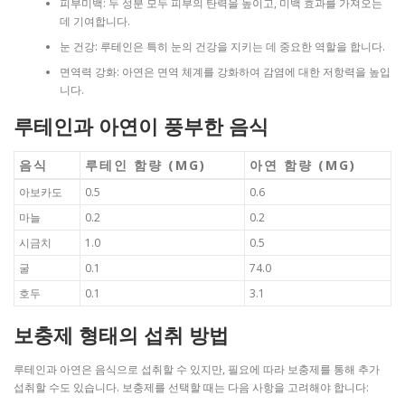
피부미백: 두 성분 모두 피부의 탄력을 높이고, 미백 효과를 가져오는
데 기여합니다.
눈 건강: 루테인은 특히 눈의 건강을 지키는 데 중요한 역할을 합니다.
면역력 강화: 아연은 면역 체계를 강화하여 감염에 대한 저항력을 높입
니다.
루테인과 아연이 풍부한 음식
음식
루테인 함량 (MG)
아연 함량 (MG)
아보카도
0.5
0.6
마늘
0.2
0.2
시금치
1.0
0.5
굴
0.1
74.0
호두
0.1
3.1
보충제 형태의 섭취 방법
루테인과 아연은 음식으로 섭취할 수 있지만, 필요에 따라 보충제를 통해 추가
섭취할 수도 있습니다. 보충제를 선택할 때는 다음 사항을 고려해야 합니다: