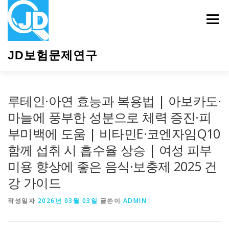
내
용
메뉴
으
로
바
JD보험문제연구
로
가
기
HOME
소개
보험관련정보
상담안내
루테인·아연 효능과 복용법 | 아보카도·
마늘에 풍부한 성분으로 체력 증진·피
부미백에 도움 | 비타민E·코엔자임Q10
함께 섭취 시 흡수율 상승 | 여성 피부
미용 향상에 좋은 음식·보충제 2025 건
강 가이드
작성일자
2026년 03월 03일
글쓴이
ADMIN