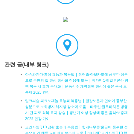
관련 글(내부 링크)
아슈와간다·홍삼 효능과 복용법 | 장어즙·아보카도에 풍부한 성분
으로 수면의 질 향상·항산화 작용에 도움 | 비타민C·히알루론산 병
행 복용 시 효과 극대화 | 운동선수 체력회복 향상에 좋은 음식·보
충제 2025 건강
밀크씨슬·피크노제놀 효능과 복용법 | 달걀노른자·연어에 풍부한
성분으로 노화방지·체지방 감소에 도움 | 타우린·글루타치온 병행
시 간 피로 회복 효과 상승 | 갱년기 여성 향상에 좋은 음식·보충제
2025 건강 가이
코엔자임Q10·강황 효능과 복용법 | 헛개나무즙·울금에 풍부한 성
분으로 간 해독·다이어트 보조에 도움 | 비타민E·코엔자임Q10 함