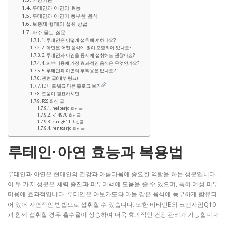
루테인과 아연의 효능
루테인과 아연이 풍부한 음식
보충제 형태의 섭취 방법
자주 묻는 질문
1. 루테인은 어떻게 섭취해야 하나요?
2. 아연은 어떤 음식에 많이 포함되어 있나요?
3. 루테인과 아연을 동시에 섭취해도 괜찮나요?
4. 피부미용에 가장 효과적인 음식은 무엇인가요?
5. 루테인과 아연의 부작용은 없나요?
관련 글(내부 링크)
JD 네트워크 다른 블로그 보기
도움이 필요하시면
RSS 최신 글
helperjd 최신글
k14970 최신글
kang611 최신글
rentcarjd 최신글
루테인·아연 효능과 복용법
루테인과 아연은 현대인의 건강과 아름다움에 중요한 역할을 하는 성분입니다.
이 두 가지 성분은 체력 증진과 피부미백에 도움을 줄 수 있으며, 특히 여성 피부
미용에 효과적입니다. 루테인은 아보카도와 마늘 같은 음식에 풍부하게 함유되
어 있어 자연적인 방법으로 섭취할 수 있습니다. 또한 비타민E와 코엔자임Q10
과 함께 섭취할 경우 흡수율이 상승하여 더욱 효과적인 건강 관리가 가능합니다.