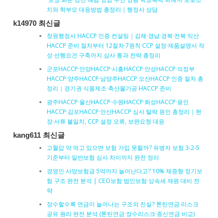
치와 학부모 대응방법 총정리｜행정사 상담
k14970 최신글
창원행정사 HACCP 인증 컨설팅｜김해·경남·경북·전북 익산
HACCP 준비 절차부터 12절차·7원칙·CCP 설정·제품설명서 작
성·선행요건 구축까지 심사 통과 전략 총정리
군포HACCP·안양HACCP·시흥HACCP·안성HACCP·의정부
HACCP·양주HACCP·남양주HACCP·오산HACCP 인증 절차 총
정리｜경기권 식품제조·축산물가공 HACCP 준비
광주HACCP·울산HACCP·수원HACCP·화성HACCP·용인
HACCP·김포HACCP·안산HACCP 심사 탈락 원인 총정리｜현
장·서류 불일치, CCP 설정 오류, 보완요청 대응
kang611 최신글
고혈압 약 먹고 있으면 보험 가입 못할까? 유병자 보험 3-2-5
기준부터 일반보험 심사 차이까지 완전 정리
경영인 사망보험금 5억까지 늘어난다고? 10% 체증형 정기보
험 구조 완전 분석 | CEO보험·법인보험·상속세 재원 대비 전
략
장수할수록 연금이 늘어나는 구조의 진실? 톤틴연금 리스크
공유 원리 완전 분석 (톤틴연금·장수리스크·종신연금 비교)