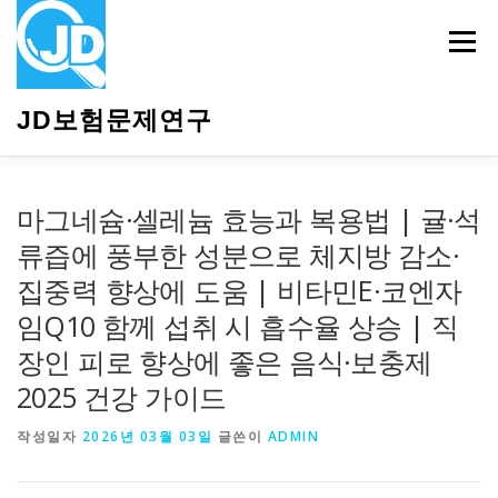
내
용
메뉴
으
로
바
JD보험문제연구
로
가
기
HOME
소개
보험관련정보
상담안내
마그네슘·셀레늄 효능과 복용법 | 귤·석
류즙에 풍부한 성분으로 체지방 감소·
집중력 향상에 도움 | 비타민E·코엔자
임Q10 함께 섭취 시 흡수율 상승 | 직
장인 피로 향상에 좋은 음식·보충제
2025 건강 가이드
작성일자
2026년 03월 03일
글쓴이
ADMIN