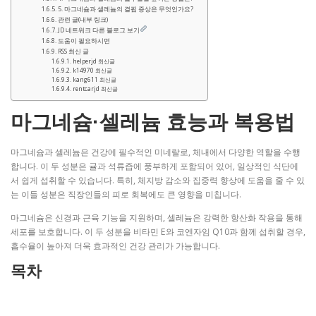
5. 마그네슘과 셀레늄의 결핍 증상은 무엇인가요?
관련 글(내부 링크)
JD 네트워크 다른 블로그 보기
도움이 필요하시면
RSS 최신 글
helperjd 최신글
k14970 최신글
kang611 최신글
rentcarjd 최신글
마그네슘·셀레늄 효능과 복용법
마그네슘과 셀레늄은 건강에 필수적인 미네랄로, 체내에서 다양한 역할을 수행
합니다. 이 두 성분은 귤과 석류즙에 풍부하게 포함되어 있어, 일상적인 식단에
서 쉽게 섭취할 수 있습니다. 특히, 체지방 감소와 집중력 향상에 도움을 줄 수 있
는 이들 성분은 직장인들의 피로 회복에도 큰 영향을 미칩니다.
마그네슘은 신경과 근육 기능을 지원하며, 셀레늄은 강력한 항산화 작용을 통해
세포를 보호합니다. 이 두 성분을 비타민 E와 코엔자임 Q10과 함께 섭취할 경우,
흡수율이 높아져 더욱 효과적인 건강 관리가 가능합니다.
목차