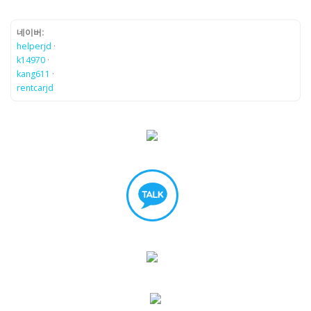
네이버:
helperjd
·
k14970
·
kang611
·
rentcarjd