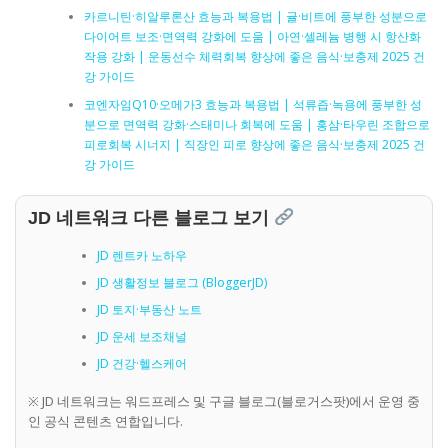
카르니틴·히알루론산 효능과 복용법 | 귤·비트에 풍부한 성분으로
다이어트 보조·면역력 강화에 도움 | 아연·셀레늄 병행 시 항산화
작용 강화 | 운동선수 체력회복 향상에 좋은 음식·보충제 2025 건
강 가이드
코엔자임Q10·오메가3 효능과 복용법 | 석류즙·녹용에 풍부한 성
분으로 면역력 강화·스태미나 회복에 도움 | 홍삼·타우린 조합으로
피로회복 시너지 | 직장인 피로 향상에 좋은 음식·보충제 2025 건
강 가이드
JD 네트워크 다른 블로그 보기
JD 렌트카 노하우
JD 생활정보 블로그 (BloggerJD)
JD 토지·부동산 노트
JD 운세 보조채널
JD 건강·헬스케어
※ JD 네트워크는 워드프레스 및 구글 블로그(블로거스팟)에서 운영 중
인 공식 콘텐츠 연합입니다.