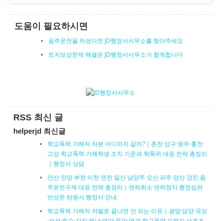
도움이 필요하시면
음주운전을 하셨다면 JD행정사사무소를 찾아주세요
토지보상문제 해결은 JD행정사사무소가 함께합니다
RSS 최신 글
helperjd 최신글
학교폭력 가해자 처분 어디까지 갈까?｜춘천·양구·원주·홍천·
고성 학교폭력 가해학생 조치 기준과 학폭위 대응 전략 총정리
｜행정사 상담
안산 안양 부천 이천 연천 일산 남양주 오산 파주 양산 강진 음
주운전구제 대응 전략 총정리｜면허취소·면허정지 행정심판
반성문 탄원서 행정사 안내
학교폭력 가해자 처벌로 끝나면 안 되는 이유｜광양·담양·곡성
·보성·화순·강진·해남·영암·무안·영광 학교폭력 피해자 보호조