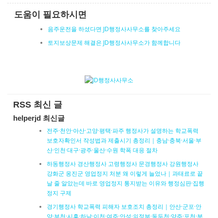
도움이 필요하시면
음주운전을 하셨다면 JD행정사사무소를 찾아주세요
토지보상문제 해결은 JD행정사사무소가 함께합니다
RSS 최신 글
helperjd 최신글
전주·천안·아산·고양·평택·파주 행정사가 설명하는 학교폭력
보호자확인서 작성법과 제출시기 총정리｜충남·충북·서울·부
산·인천·대구·광주·울산·수원 학폭 대응 절차
하동행정사 경산행정사 고령행정사 문경행정사 강원행정사
강화군 옹진군 영업정지 처분 왜 이렇게 늘었나｜과태료로 끝
날 줄 알았는데 바로 영업정지 통지받는 이유와 행정심판·집행
정지 구제
경기행정사 학교폭력 피해자 보호조치 총정리｜안산·군포·안
양·부천·시흥·하남·이천·여주·안성·의정부·동두천·양주·포천·분