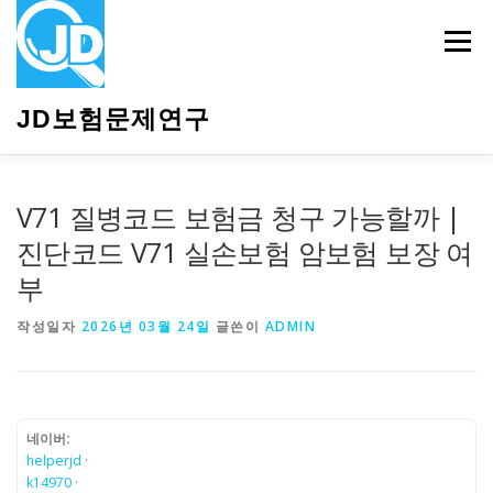
내
용
메뉴
으
로
바
JD보험문제연구
로
가
기
HOME
소개
보험관련정보
상담안내
V71 질병코드 보험금 청구 가능할까 |
진단코드 V71 실손보험 암보험 보장 여
부
작성일자
2026년 03월 24일
글쓴이
ADMIN
네이버:
helperjd
·
k14970
·