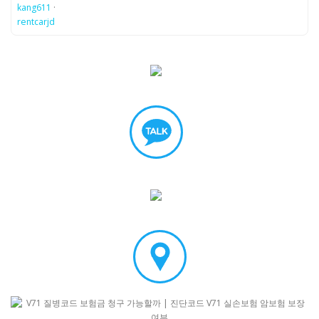
kang611
·
rentcarjd