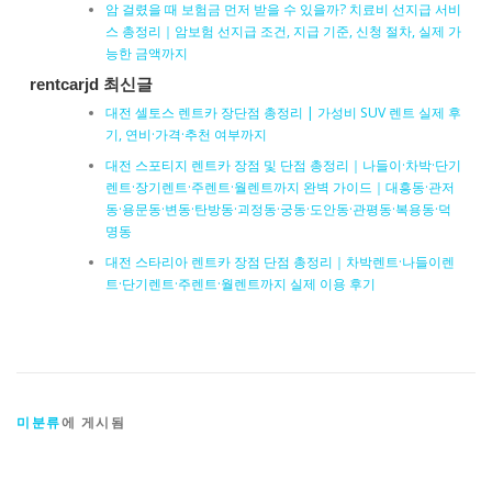
암 걸렸을 때 보험금 먼저 받을 수 있을까? 치료비 선지급 서비
스 총정리｜암보험 선지급 조건, 지급 기준, 신청 절차, 실제 가
능한 금액까지
rentcarjd 최신글
대전 셀토스 렌트카 장단점 총정리 | 가성비 SUV 렌트 실제 후
기, 연비·가격·추천 여부까지
대전 스포티지 렌트카 장점 및 단점 총정리｜나들이·차박·단기
렌트·장기렌트·주렌트·월렌트까지 완벽 가이드｜대흥동·관저
동·용문동·변동·탄방동·괴정동·궁동·도안동·관평동·복용동·덕
명동
대전 스타리아 렌트카 장점 단점 총정리｜차박렌트·나들이렌
트·단기렌트·주렌트·월렌트까지 실제 이용 후기
미분류
에 게시됨