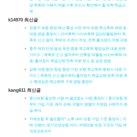
당 학폭위 가해자 처벌 이후 반드시 확인해야 할 전학·학급교
체
k14970 최신글
은평구·세종·청양·예산·홍성·서천·부여·보령 학교폭력 예방 및
대응 방법 총정리｜언어폭력·사이버폭력·집단따돌림부터 학
폭위 신고 절차, 학부모 의견서 작성, 전학·출석정지 처분 대응
충주·제천·단양·음성·옥천·증평 학교폭력 행정심판 대응 완벽
가이드｜학폭위 신고 절차부터 단톡방 따돌림·사이버폭력 대
응, 출석정지·학급교체·전학 처분 취소 및 감경 방법
남해 의령 함안 창녕 함양 기장 포항 학교폭력 행정사 대응 가
이드｜학폭위 신고 절차부터 출석정지·학급교체·전학 처분 취
소 행정심판 학교폭력 구제 방법 총정리
kang611 최신글
종신보험 필요한 사람 vs 필요없는 사람 총정리｜종신보험 뜻
부터 가입 기준, 해지 손해, 외벌이·맞벌이·자영업 사례까지 현
실 분석
치매보험 꼭 필요할까? 노후 대비 보험 가입 기준 총정리｜치
매 간병비, 장기요양보험 차이, 치매보험 보장 구조와 가입 체
크포인트까지